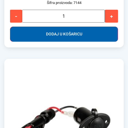
Šifra proizvoda: 7144
-
+
DODAJ U KOŠARICU