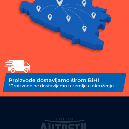
Proizvode dostavljamo širom BiH!
*Proizvode ne dostavljamo u zemlje u okruženju.