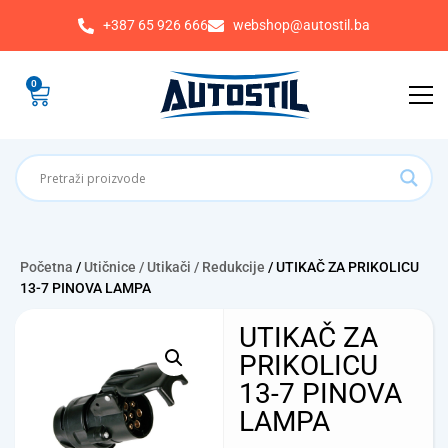
+387 65 926 666
webshop@autostil.ba
0
Početna
/
Utičnice / Utikači / Redukcije
/ UTIKAČ ZA PRIKOLICU
13-7 PINOVA LAMPA
UTIKAČ ZA
PRIKOLICU
13-7 PINOVA
LAMPA