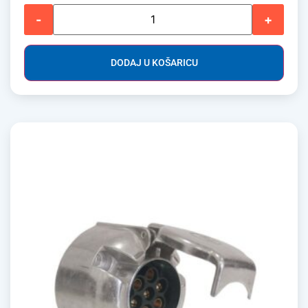
-
+
DODAJ U KOŠARICU