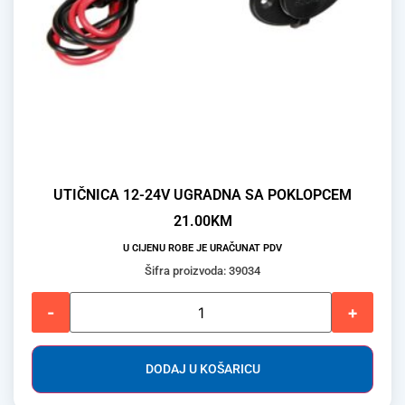
UTIČNICA 12-24V UGRADNA SA POKLOPCEM
21.00
KM
U CIJENU ROBE JE URAČUNAT PDV
Šifra proizvoda: 39034
-
+
DODAJ U KOŠARICU