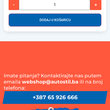
-
+
DODAJ U KOŠARICU
Imate pitanje? Kontaktirajte nas putem
emaila
webshop@autostil.ba
ili na broj
telefona:
+387 65 926 666