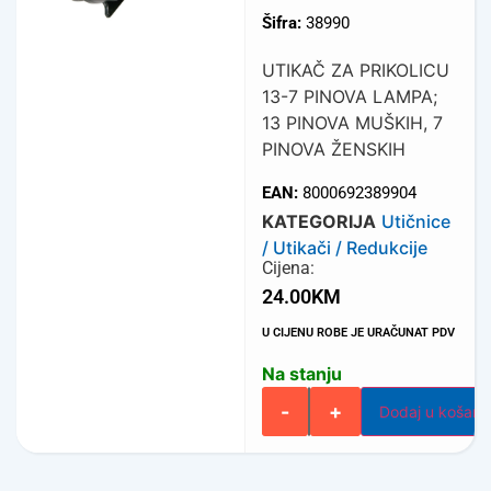
Šifra:
38990
UTIKAČ ZA PRIKOLICU
13-7 PINOVA LAMPA;
13 PINOVA MUŠKIH, 7
PINOVA ŽENSKIH
EAN:
8000692389904
KATEGORIJA
Utičnice
/ Utikači / Redukcije
Cijena:
24.00
KM
U CIJENU ROBE JE URAČUNAT PDV
Na stanju
-
+
Dodaj u košari