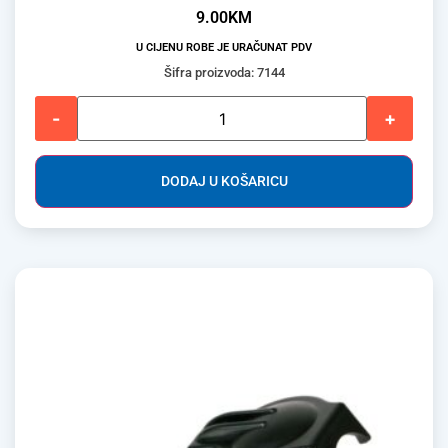
9.00
KM
U CIJENU ROBE JE URAČUNAT PDV
Šifra proizvoda: 7144
-
+
DODAJ U KOŠARICU