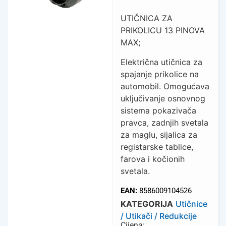
UTIČNICA ZA
PRIKOLICU 13 PINOVA
MAX;
Električna utičnica za
spajanje prikolice na
automobil. Omogućava
uključivanje osnovnog
sistema pokazivača
pravca, zadnjih svetala
za maglu, sijalica za
registarske tablice,
farova i kočionih
svetala.
EAN:
8586009104526
KATEGORIJA
Utičnice
/ Utikači / Redukcije
Cijena: