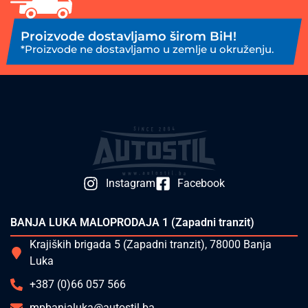
Proizvode dostavljamo širom BiH!
*Proizvode ne dostavljamo u zemlje u okruženju.
Instagram
Facebook
BANJA LUKA MALOPRODAJA 1 (Zapadni tranzit)
Krajiških brigada 5 (Zapadni tranzit), 78000 Banja
Luka
+387 (0)66 057 566
mpbanjaluka@autostil.ba