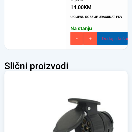
14.00
KM
U CIJENU ROBE JE URAČUNAT PDV
Na stanju
-
+
Dodaj u košari
Slični proizvodi