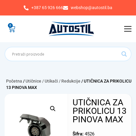
+387 65 926 666
webshop@autostil.ba
0
Početna
/
Utičnice / Utikači / Redukcije
/ UTIČNICA ZA PRIKOLICU
13 PINOVA MAX
UTIČNICA ZA
PRIKOLICU 13
PINOVA MAX
Šifra:
4526