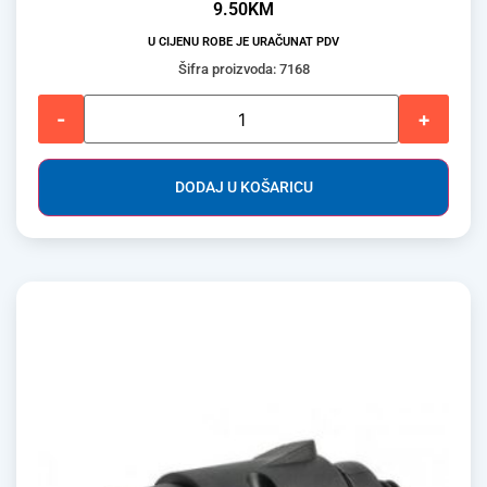
9.50
KM
U CIJENU ROBE JE URAČUNAT PDV
Šifra proizvoda: 7168
-
+
DODAJ U KOŠARICU