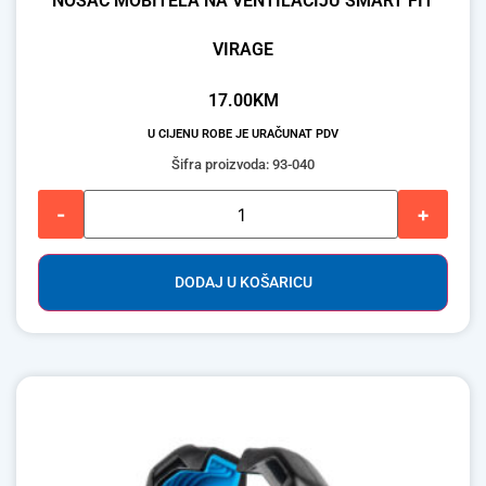
NOSAČ MOBITELA NA VENTILACIJU SMART FIT
VIRAGE
17.00
KM
U CIJENU ROBE JE URAČUNAT PDV
Šifra proizvoda: 93-040
-
+
DODAJ U KOŠARICU