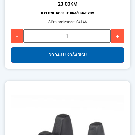
23.00
KM
U CIJENU ROBE JE URAČUNAT PDV
Šifra proizvoda: 04146
-
+
DODAJ U KOŠARICU