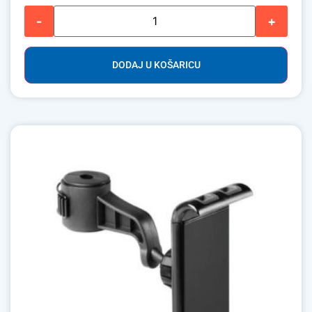
-
+
DODAJ U KOŠARICU