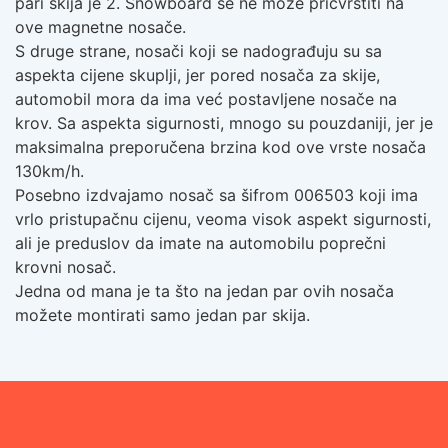
pari skija je 2. Snowboard se ne može pričvrstiti na
ove magnetne nosače.
S druge strane, nosači koji se nadograđuju su sa
aspekta cijene skuplji, jer pored nosača za skije,
automobil mora da ima već postavljene nosače na
krov. Sa aspekta sigurnosti, mnogo su pouzdaniji, jer je
maksimalna preporučena brzina kod ove vrste nosača
130km/h.
Posebno izdvajamo nosač sa šifrom 006503 koji ima
vrlo pristupačnu cijenu, veoma visok aspekt sigurnosti,
ali je preduslov da imate na automobilu poprečni
krovni nosač.
Jedna od mana je ta što na jedan par ovih nosača
možete montirati samo jedan par skija.