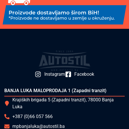
Proizvode dostavljamo širom BiH!
*Proizvode ne dostavljamo u zemlje u okruženju.
Instagram
Facebook
BANJA LUKA MALOPRODAJA 1 (Zapadni tranzit)
Krajiških brigada 5 (Zapadni tranzit), 78000 Banja
Luka
+387 (0)66 057 566
mpbanjaluka@autostil.ba