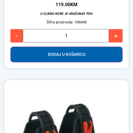
119.00
KM
U CIJENU ROBE JE URAČUNAT PDV
Šifra proizvoda: 106043
-
+
DODAJ U KOŠARICU