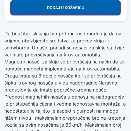
DODAJ U KOŠARICU
Da bi užitak skijanja bio potpun, neophodno je da na
vrijeme obezbjedite sredstva za prevoz skija ili
snowborda. U našoj ponudi su nosači za skije sa dvije
varijnate pričvršćivanja na krov automobila.
Magnetni nosači za skije se pričvršćuju na način da se
pomoću magneta implemntiraju na krov automobila.
Druga vrsta su 3 opcije nosača koji se pričvršćuju na
šipku krovnog nosača u vidu nadogradnje.Naravno,
preduslov je da imate poprečne krovne nosče.
Prednost magnetnih nosača u odnosu na nadogradnje
je pristupačnija cijena i veoma jednostavna montaža, a
nedostatak je taj što je aspekt sigurnosti na mnogo
nižem nivou i maksimalan preporučena brzina kretanja
vozila sa ovim nosačima je 80km/h. Maksimalan broj