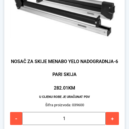
NOSAČ ZA SKIJE MENABO YELO NADOGRADNJA-6
PARI SKIJA
282.01
KM
U CIJENU ROBE JE URAČUNAT PDV
Šifra proizvoda: 039600
-
+