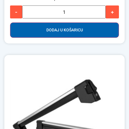
-
+
DODAJ U KOŠARICU