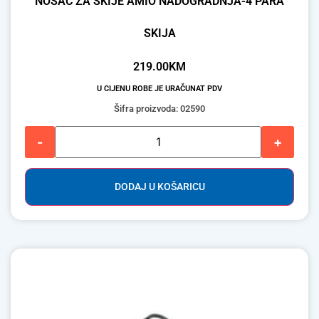
NOSAČ ZA SKIJE AMIO NADOGRADNJA-4 PARA
SKIJA
219.00
KM
U CIJENU ROBE JE URAČUNAT PDV
Šifra proizvoda: 02590
-
+
DODAJ U KOŠARICU