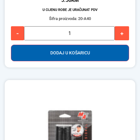
5.50
KM
U CIJENU ROBE JE URAČUNAT PDV
Šifra proizvoda: 20-A40
-
+
DODAJ U KOŠARICU