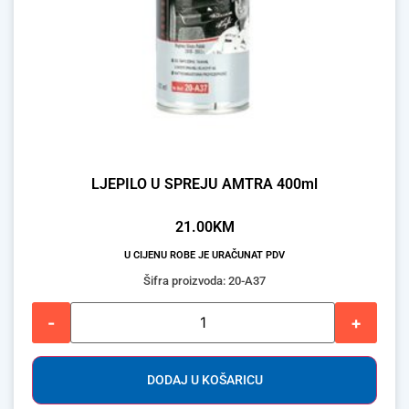
LJEPILO U SPREJU AMTRA 400ml
21.00
KM
U CIJENU ROBE JE URAČUNAT PDV
Šifra proizvoda: 20-A37
-
+
DODAJ U KOŠARICU