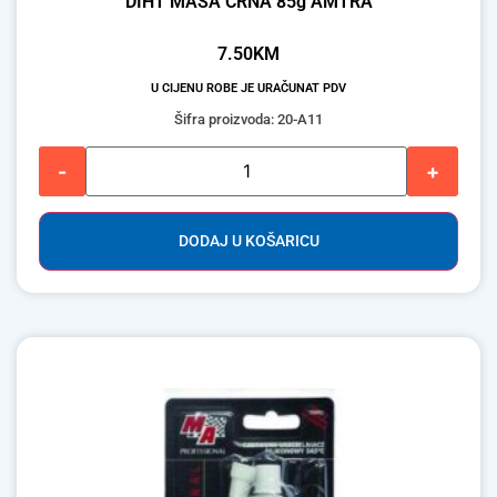
DIHT MASA CRNA 85g AMTRA
7.50
KM
U CIJENU ROBE JE URAČUNAT PDV
Šifra proizvoda: 20-A11
-
+
DODAJ U KOŠARICU