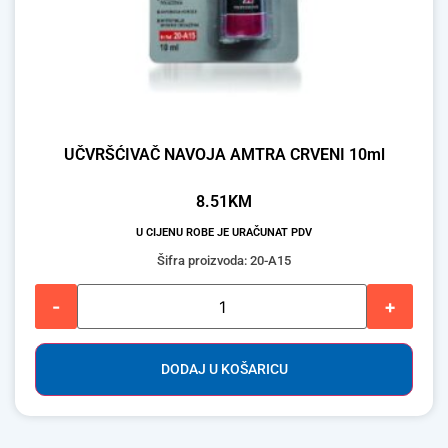
UČVRŠĆIVAČ NAVOJA AMTRA CRVENI 10ml
8.51
KM
U CIJENU ROBE JE URAČUNAT PDV
Šifra proizvoda: 20-A15
-
+
DODAJ U KOŠARICU