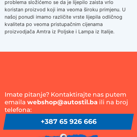
problema složićemo se da je lijepilo zaista vrlo
koristan proizvod koji ima veoma široku primjenu. U
našoj ponudi imamo različite vrste lijepila odličnog
kvaliteta po veoma pristupačnim cijenama
proizvodjača Amtra iz Poljske i Lampa iz Italije.
Imate pitanje? Kontaktirajte nas putem
emaila
webshop@autostil.ba
ili na broj
telefona:
+387 65 926 666