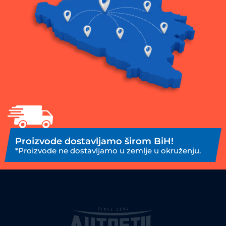
Proizvode dostavljamo širom BiH!
*Proizvode ne dostavljamo u zemlje u okruženju.