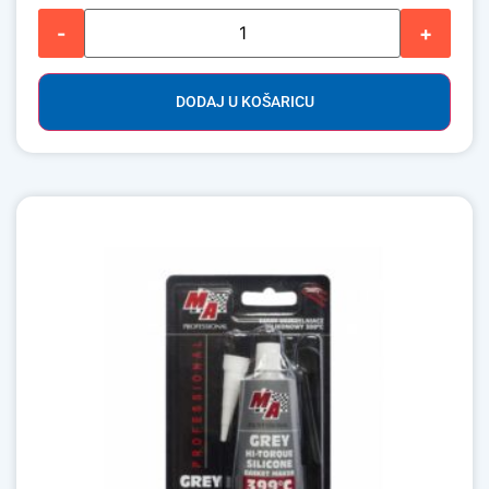
-
+
DODAJ U KOŠARICU