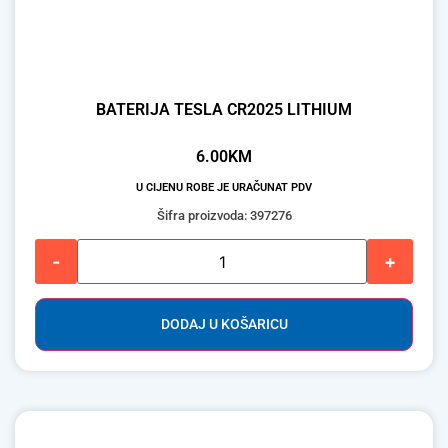
BATERIJA TESLA CR2025 LITHIUM
6.00
KM
U CIJENU ROBE JE URAČUNAT PDV
Šifra proizvoda: 397276
-
+
DODAJ U KOŠARICU