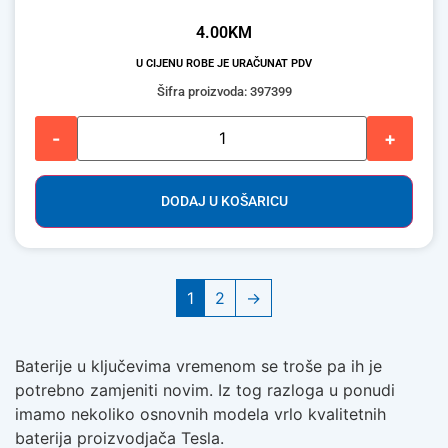
4.00
KM
U CIJENU ROBE JE URAČUNAT PDV
Šifra proizvoda: 397399
-
+
DODAJ U KOŠARICU
1
2
→
Baterije u ključevima vremenom se troše pa ih je
potrebno zamjeniti novim. Iz tog razloga u ponudi
imamo nekoliko osnovnih modela vrlo kvalitetnih
baterija proizvodjača Tesla.