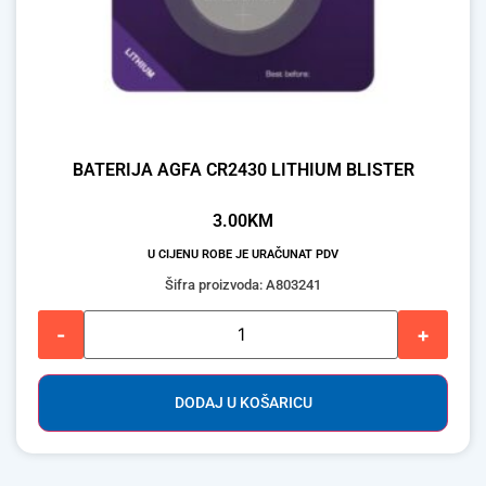
BATERIJA AGFA CR2430 LITHIUM BLISTER
3.00
KM
U CIJENU ROBE JE URAČUNAT PDV
Šifra proizvoda: A803241
-
+
DODAJ U KOŠARICU