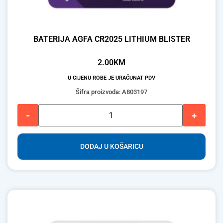
BATERIJA AGFA CR2025 LITHIUM BLISTER
2.00
KM
U CIJENU ROBE JE URAČUNAT PDV
Šifra proizvoda: A803197
-
+
DODAJ U KOŠARICU