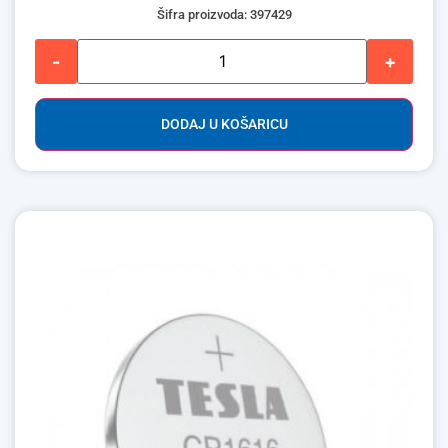
Šifra proizvoda: 397429
-
+
DODAJ U KOŠARICU