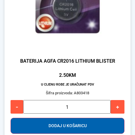
BATERIJA AGFA CR2016 LITHIUM BLISTER
2.50
KM
U CIJENU ROBE JE URAČUNAT PDV
Šifra proizvoda: A803418
-
+
DODAJ U KOŠARICU