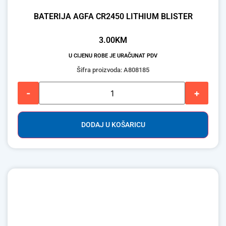
BATERIJA AGFA CR2450 LITHIUM BLISTER
3.00
KM
U CIJENU ROBE JE URAČUNAT PDV
Šifra proizvoda: A808185
-
+
DODAJ U KOŠARICU