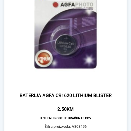
BATERIJA AGFA CR1620 LITHIUM BLISTER
2.50
KM
U CIJENU ROBE JE URAČUNAT PDV
Šifra proizvoda: A803456