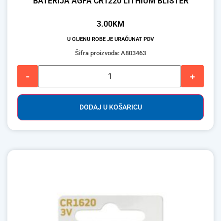
BATERIJA AGFA CR1220 LITHIUM BLISTER
3.00
KM
U CIJENU ROBE JE URAČUNAT PDV
Šifra proizvoda: A803463
-
+
DODAJ U KOŠARICU