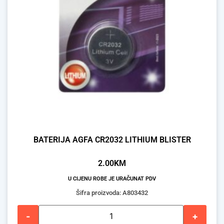
BATERIJA AGFA CR2032 LITHIUM BLISTER
2.00
KM
U CIJENU ROBE JE URAČUNAT PDV
Šifra proizvoda: A803432
-
+