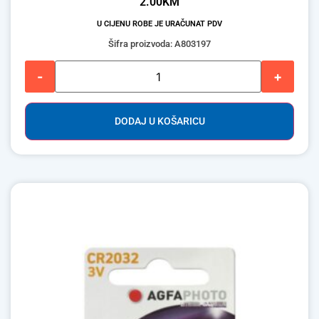
2.00
KM
U CIJENU ROBE JE URAČUNAT PDV
Šifra proizvoda: A803197
-
+
DODAJ U KOŠARICU