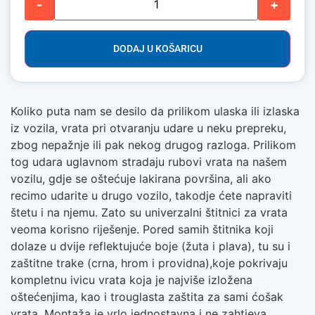
-
+
DODAJ U KOŠARICU
Koliko puta nam se desilo da prilikom ulaska ili izlaska
iz vozila, vrata pri otvaranju udare u neku prepreku,
zbog nepažnje ili pak nekog drugog razloga. Prilikom
tog udara uglavnom stradaju rubovi vrata na našem
vozilu, gdje se oštećuje lakirana površina, ali ako
recimo udarite u drugo vozilo, takodje ćete napraviti
štetu i na njemu. Zato su univerzalni štitnici za vrata
veoma korisno riješenje. Pored samih štitnika koji
dolaze u dvije reflektujuće boje (žuta i plava), tu su i
zaštitne trake (crna, hrom i providna),koje pokrivaju
kompletnu ivicu vrata koja je najviše izložena
oštećenjima, kao i trouglasta zaštita za sami ćošak
vrata. Montaža je vrlo jednostavna i ne zahtjeva