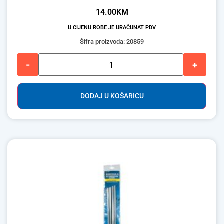
14.00
KM
U CIJENU ROBE JE URAČUNAT PDV
Šifra proizvoda: 20859
-
+
DODAJ U KOŠARICU