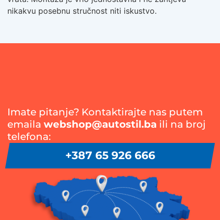
nikakvu posebnu stručnost niti iskustvo.
Imate pitanje? Kontaktirajte nas putem
emaila
webshop@autostil.ba
ili na broj
telefona:
+387 65 926 666