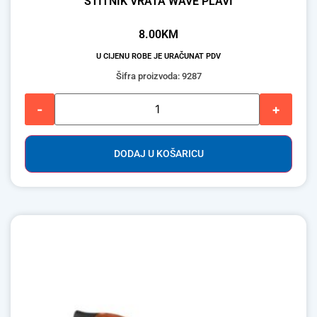
ŠTITNIK VRATA WAVE PLAVI
8.00
KM
U CIJENU ROBE JE URAČUNAT PDV
Šifra proizvoda: 9287
-
+
DODAJ U KOŠARICU