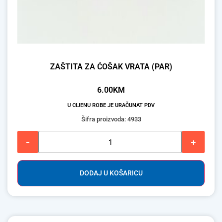
ZAŠTITA ZA ĆOŠAK VRATA (PAR)
6.00
KM
U CIJENU ROBE JE URAČUNAT PDV
Šifra proizvoda: 4933
-
+
DODAJ U KOŠARICU