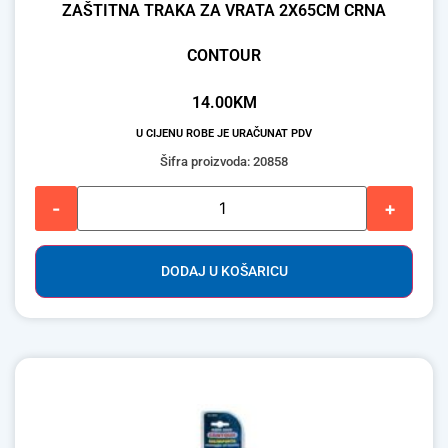
ZAŠTITNA TRAKA ZA VRATA 2X65CM CRNA
CONTOUR
14.00
KM
U CIJENU ROBE JE URAČUNAT PDV
Šifra proizvoda: 20858
-
+
DODAJ U KOŠARICU