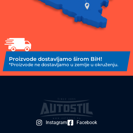
Proizvode dostavljamo širom BiH!
*Proizvode ne dostavljamo u zemlje u okruženju.
Instagram
Facebook