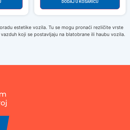
U
DODAJ U KOŠARICU
oradu estetike vozila. Tu se mogu pronaći rezličite vrste
vazduh koji se postavljaju na blatobrane ili haubu vozila.
em
roj