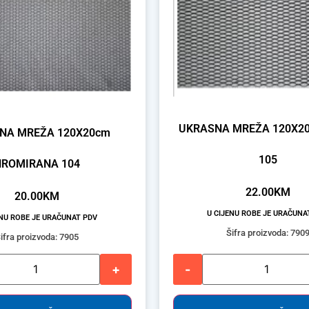
UKRASNA MREŽA 120X2
NA MREŽA 120X20cm
105
HROMIRANA 104
22.00
KM
20.00
KM
U CIJENU ROBE JE URAČUNA
ENU ROBE JE URAČUNAT PDV
Šifra proizvoda: 790
ifra proizvoda: 7905
+
-