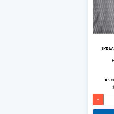
UKRAS
U CIJ
Š
-