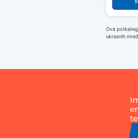
D
Ova potkategor
ukrasnih mrež
I
e
te