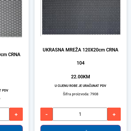
UKRASNA MREŽA 120X20cm CRNA
0cm CRNA
104
22.00
KM
U CIJENU ROBE JE URAČUNAT PDV
T PDV
Šifra proizvoda: 7908
9
+
-
+