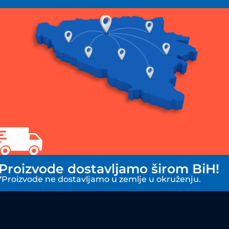
Proizvode dostavljamo širom BiH!
*Proizvode ne dostavljamo u zemlje u okruženju.