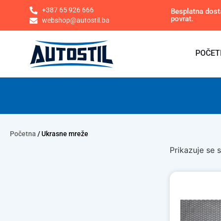
+387 65 926 666
Besplatna dost
povrat.
webshop@autostil.ba
POČET
Početna
/ Ukrasne mreže
Prikazuje se s