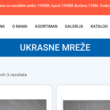
ava za narudžbe preko 100KM, ispod 100KM dostava 12KM. Svakom 
NA
O NAMA
ASORTIMAN
GALERIJA
KATALOG
UKRASNE MREŽE
vih 3 rezultata