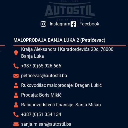
Instagram
Facebook
MALOPRODAJA BANJA LUKA 2 (Petrićevac)
a
Kralja Aleksandra I Karađorđevića 20d, 78000
Banja Luka
+387 (0)65 926 666
petricevac@autostil.ba
Rukovodilac maloprodaje: Dragan Lukić
Prodaja: Boris Mikić
Računovodstvo i finansije: Sanja Mišan
+387 (0)51 354 134
sanja.misan@autostil.ba