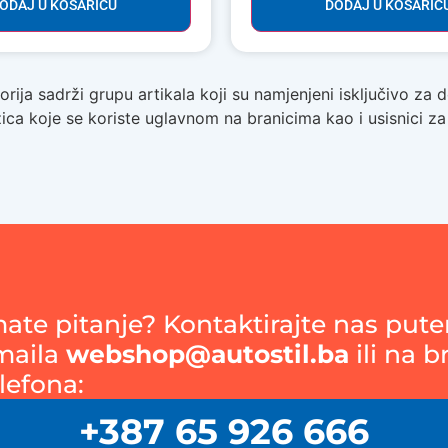
ODAJ U KOŠARICU
DODAJ U KOŠARIC
ija sadrži grupu artikala koji su namjenjeni isključivo za d
ica koje se koriste uglavnom na branicima kao i usisnici za 
mate pitanje? Kontaktirajte nas put
maila
webshop@autostil.ba
ili na b
lefona:
+387 65 926 666