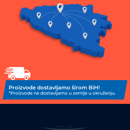
Proizvode dostavljamo širom BiH!
*Proizvode ne dostavljamo u zemlje u okruženju.