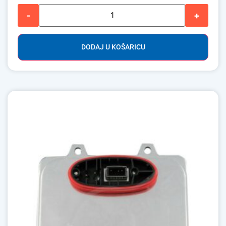
-
+
DODAJ U KOŠARICU