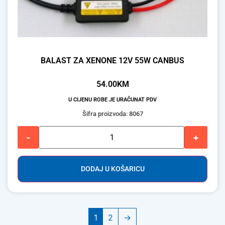
BALAST ZA XENONE 12V 55W CANBUS
54.00
KM
U CIJENU ROBE JE URAČUNAT PDV
Šifra proizvoda: 8067
-
+
DODAJ U KOŠARICU
1
2
→