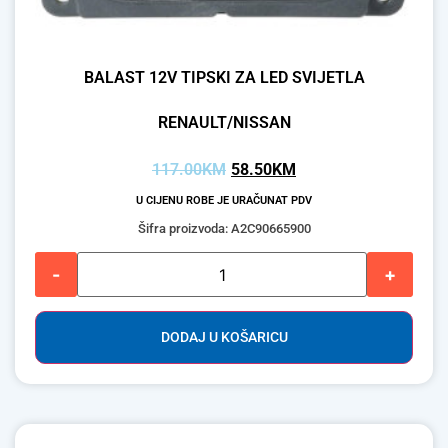
BALAST 12V TIPSKI ZA LED SVIJETLA
RENAULT/NISSAN
117.00
KM
58.50
KM
U CIJENU ROBE JE URAČUNAT PDV
Šifra proizvoda: A2C90665900
-
+
DODAJ U KOŠARICU