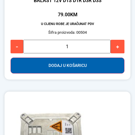
BALAST 12V D1S D1R D3R D3S
79.00
KM
U CIJENU ROBE JE URAČUNAT PDV
Šifra proizvoda: 00504
-
+
DODAJ U KOŠARICU