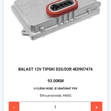
BALAST 12V TIPSKI D2S/D2R 4E0907476
93.00
KM
U CIJENU ROBE JE URAČUNAT PDV
Šifra proizvoda: 94002
-
+