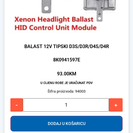
BALAST 12V TIPSKI D3S/D3R/D4S/D4R
8K0941597E
93.00
KM
U CIJENU ROBE JE URAČUNAT PDV
Šifra proizvoda: 94003
-
+
DODAJ U KOŠARICU