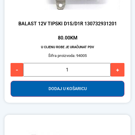
BALAST 12V TIPSKI D1S/D1R 130732931201
80.00
KM
U CIJENU ROBE JE URAČUNAT PDV
Šifra proizvoda: 94005
-
+
DODAJ U KOŠARICU