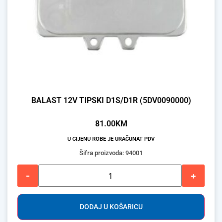
BALAST 12V TIPSKI D1S/D1R (5DV0090000)
81.00
KM
U CIJENU ROBE JE URAČUNAT PDV
Šifra proizvoda: 94001
-
+
DODAJ U KOŠARICU