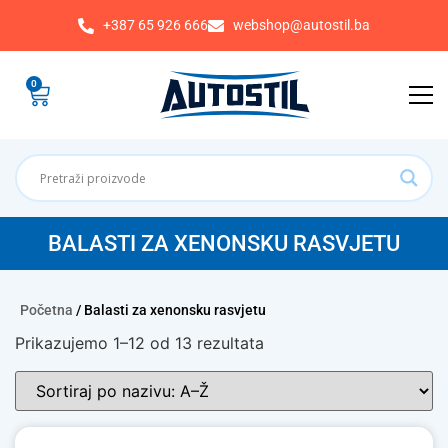
+387 65 926 666
webshop@autostil.ba
0
BALASTI ZA XENONSKU RASVJETU
Početna
/ Balasti za xenonsku rasvjetu
Prikazujemo 1–12 od 13 rezultata