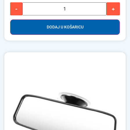
-
+
DODAJ U KOŠARICU