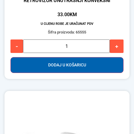
RETROVIZOR UNUTRAŠNJI KONVEKSNI
33.00
KM
U CIJENU ROBE JE URAČUNAT PDV
Šifra proizvoda: 65555
-
+
DODAJ U KOŠARICU