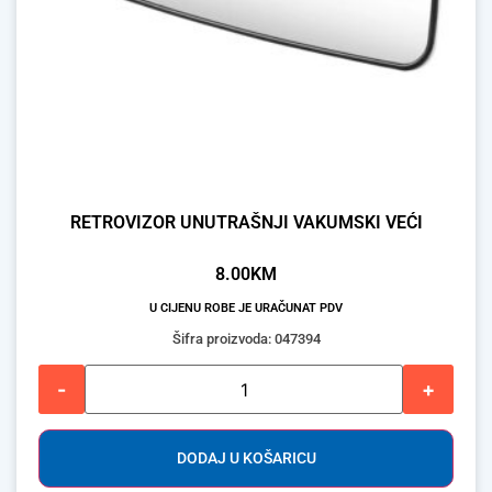
RETROVIZOR UNUTRAŠNJI VAKUMSKI VEĆI
8.00
KM
U CIJENU ROBE JE URAČUNAT PDV
Šifra proizvoda: 047394
-
+
DODAJ U KOŠARICU