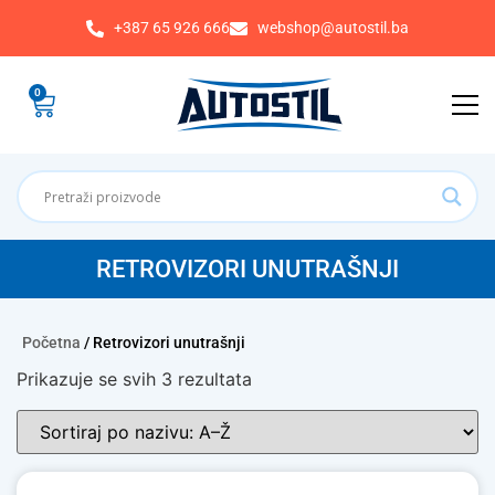
+387 65 926 666
webshop@autostil.ba
0
RETROVIZORI UNUTRAŠNJI
Početna
/ Retrovizori unutrašnji
Prikazuje se svih 3 rezultata