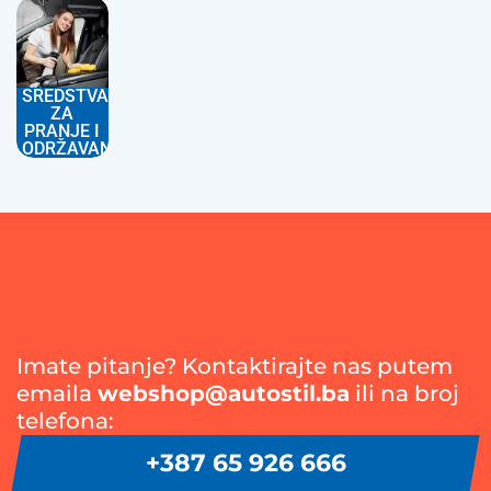
SREDSTVA
ZA
PRANJE I
ODRŽAVANJE
Imate pitanje? Kontaktirajte nas putem
emaila
webshop@autostil.ba
ili na broj
telefona:
+387 65 926 666