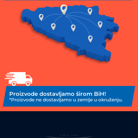
Proizvode dostavljamo širom BiH!
*Proizvode ne dostavljamo u zemlje u okruženju.