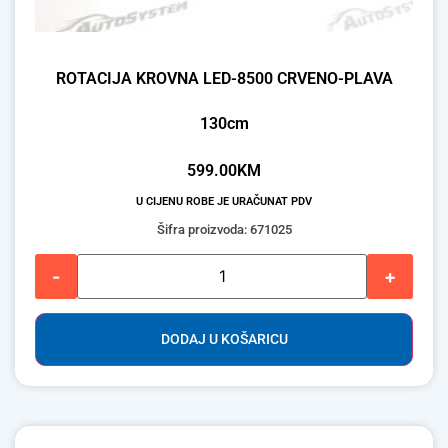
ROTACIJA KROVNA LED-8500 CRVENO-PLAVA
130cm
599.00
KM
U CIJENU ROBE JE URAČUNAT PDV
Šifra proizvoda: 671025
-
+
DODAJ U KOŠARICU