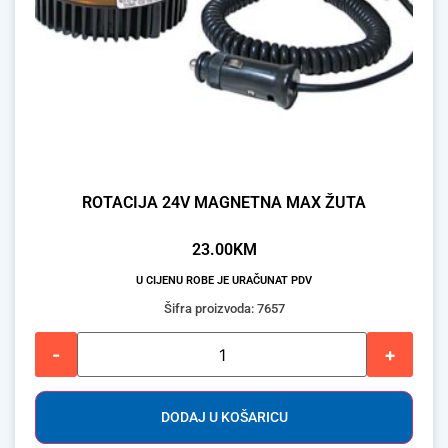
ROTACIJA 24V MAGNETNA MAX ŽUTA
23.00
KM
U CIJENU ROBE JE URAČUNAT PDV
Šifra proizvoda: 7657
-
+
DODAJ U KOŠARICU