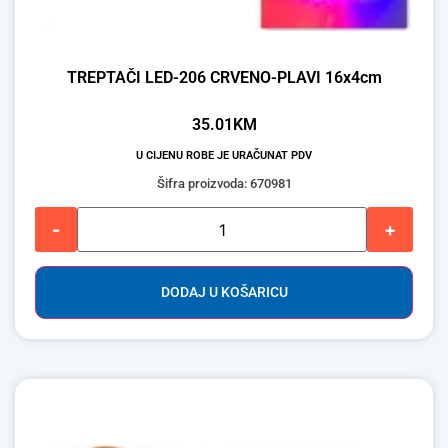
TREPTAČI LED-206 CRVENO-PLAVI 16x4cm
35.01
KM
U CIJENU ROBE JE URAČUNAT PDV
Šifra proizvoda: 670981
-
+
DODAJ U KOŠARICU