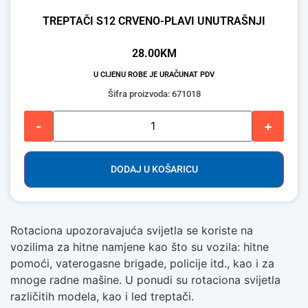
TREPTAČI S12 CRVENO-PLAVI UNUTRAŠNJI
28.00
KM
U CIJENU ROBE JE URAČUNAT PDV
Šifra proizvoda: 671018
-
+
DODAJ U KOŠARICU
Rotaciona upozoravajuća svijetla se koriste na
vozilima za hitne namjene kao što su vozila: hitne
pomoći, vaterogasne brigade, policije itd., kao i za
mnoge radne mašine. U ponudi su rotaciona svijetla
različitih modela, kao i led treptači.