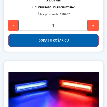
35.01
KM
U CIJENU ROBE JE URAČUNAT PDV
Šifra proizvoda: 670967
-
+
DODAJ U KOŠARICU