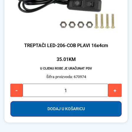
TREPTAČI LED-206-COB PLAVI 16x4cm
35.01
KM
U CIJENU ROBE JE URAČUNAT PDV
Šifra proizvoda: 670974
-
+
DODAJ U KOŠARICU