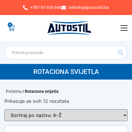
+387 65 926 666
webshop@autostil.ba
0
ROTACIONA SVIJETLA
Početna
/ Rotaciona svijetla
Prikazuje se svih 12 rezultata