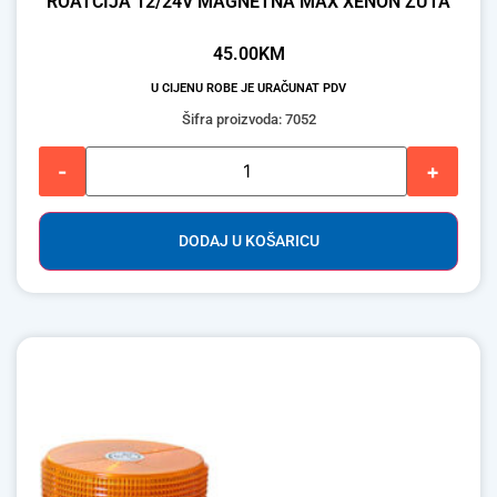
ROATCIJA 12/24V MAGNETNA MAX XENON ŽUTA
45.00
KM
U CIJENU ROBE JE URAČUNAT PDV
Šifra proizvoda: 7052
-
+
DODAJ U KOŠARICU