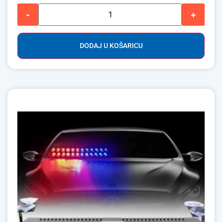
-
+
DODAJ U KOŠARICU