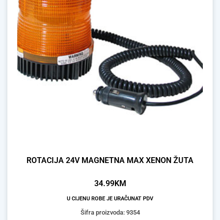
ROTACIJA 24V MAGNETNA MAX XENON ŽUTA
34.99
KM
U CIJENU ROBE JE URAČUNAT PDV
Šifra proizvoda: 9354