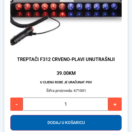
TREPTAČI F312 CRVENO-PLAVI UNUTRAŠNJI
39.00
KM
U CIJENU ROBE JE URAČUNAT PDV
Šifra proizvoda: 671001
-
+
DODAJ U KOŠARICU