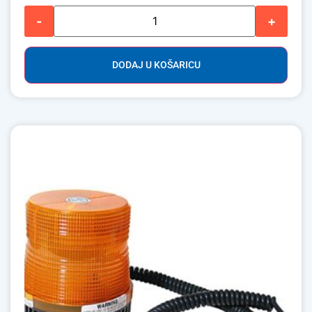
-
+
DODAJ U KOŠARICU