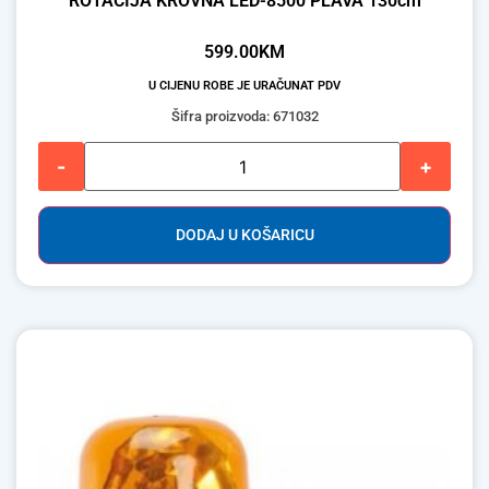
ROTACIJA KROVNA LED-8500 PLAVA 130cm
599.00
KM
U CIJENU ROBE JE URAČUNAT PDV
Šifra proizvoda: 671032
-
+
DODAJ U KOŠARICU