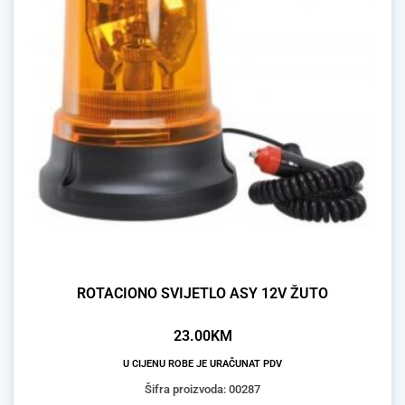
ROTACIONO SVIJETLO ASY 12V ŽUTO
23.00
KM
U CIJENU ROBE JE URAČUNAT PDV
Šifra proizvoda: 00287