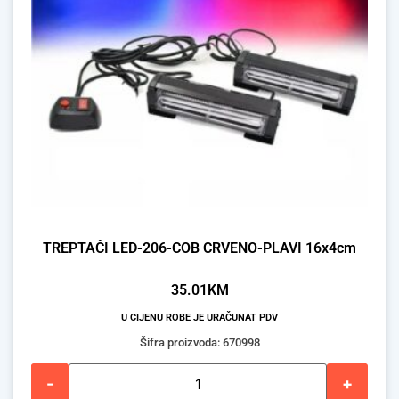
TREPTAČI LED-206-COB CRVENO-PLAVI 16x4cm
35.01
KM
U CIJENU ROBE JE URAČUNAT PDV
Šifra proizvoda: 670998
-
+