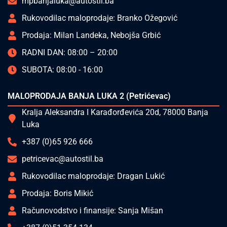
mpbanjaluka@autostil.ba
Rukovodilac maloprodaje: Branko Ožegović
Prodaja: Milan Landeka, Nebojša Grbić
RADNI DAN: 08:00 – 20:00
SUBOTA: 08:00 - 16:00
MALOPRODAJA BANJA LUKA 2 (Petrićevac)
Kralja Aleksandra I Karađorđevića 20d, 78000 Banja
Luka
+387 (0)65 926 666
petricevac@autostil.ba
Rukovodilac maloprodaje: Dragan Lukić
Prodaja: Boris Mikić
Računovodstvo i finansije: Sanja Mišan