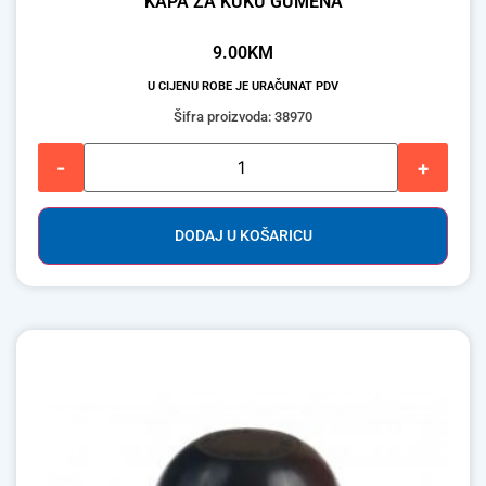
KAPA ZA KUKU GUMENA
9.00
KM
U CIJENU ROBE JE URAČUNAT PDV
Šifra proizvoda: 38970
-
+
DODAJ U KOŠARICU