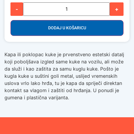
-
+
DODAJ U KOŠARICU
Kapa ili poklopac kuke je prvenstveno estetski datalj
koji poboljšava izgled same kuke na vozilu, ali može
da služi i kao zaštita za samu kuglu kuke. Pošto je
kugla kuke u suštini goli metal, uslijed vremenskih
uslova vrlo lako hrđa, tu je kapa da spriječi direktan
kontakt sa vlagom i zaštiti od hrđanja. U ponudi je
gumena i plastična varijanta.