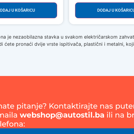
ODAJ U KOŠARICU
DODAJ U KOŠARIC
na je nezaobilazna stavka u svakom električarskom zahvatu, b
 ćete pronaći dvije vrste ispitivača, plastični i metalni, k
mate pitanje? Kontaktirajte nas put
maila
webshop@autostil.ba
ili na b
lefona: