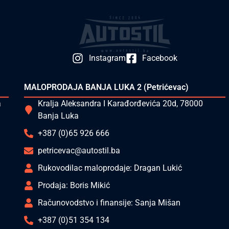
Instagram
Facebook
MALOPRODAJA BANJA LUKA 2 (Petrićevac)
a
Kralja Aleksandra I Karađorđevića 20d, 78000
Banja Luka
+387 (0)65 926 666
petricevac@autostil.ba
Rukovodilac maloprodaje: Dragan Lukić
Prodaja: Boris Mikić
Računovodstvo i finansije: Sanja Mišan
+387 (0)51 354 134