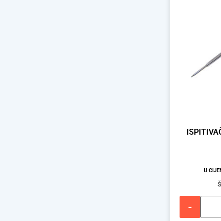
ISPITIVA
U CIJ
Š
-