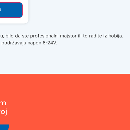
U
ilo da ste profesionalni majstor ili to radite iz hobija.
oji podržavaju napon 6-24V.
em
roj