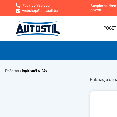
+387 65 926 666
Besplatna dost
povrat.
webshop@autostil.ba
POČET
Početna
/ Ispitivači 6-24v
Prikazuje se s