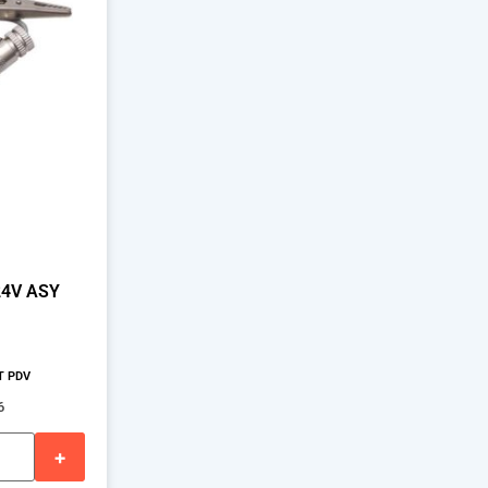
24V ASY
T PDV
6
+