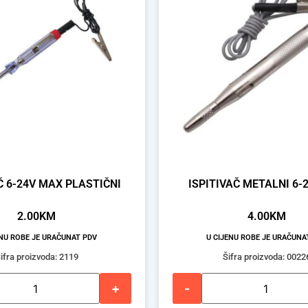
Č 6-24V MAX PLASTIČNI
ISPITIVAČ METALNI 6-
2.00
KM
4.00
KM
ENU ROBE JE URAČUNAT PDV
U CIJENU ROBE JE URAČUNA
ifra proizvoda: 2119
Šifra proizvoda: 0022
+
-