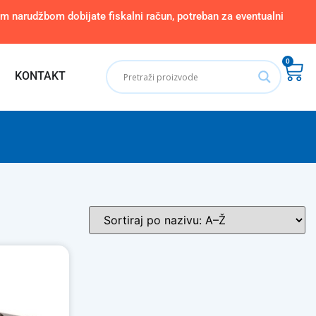
narudžbom dobijate fiskalni račun, potreban za eventualni
0
KONTAKT