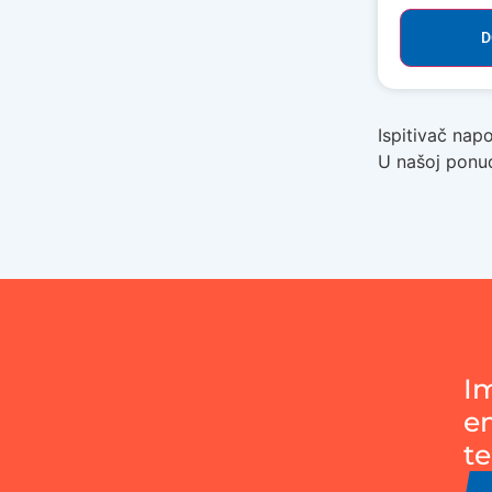
D
Ispitivač napo
U našoj ponudi
I
e
te