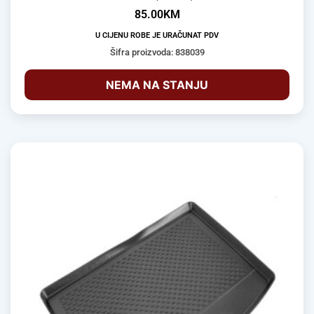
85.00
KM
U CIJENU ROBE JE URAČUNAT PDV
Šifra proizvoda: 838039
NEMA NA STANJU