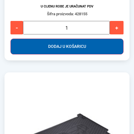
U CIJENU ROBE JE URAČUNAT PDV
Šifra proizvoda: 428155
-
+
DODAJ U KOŠARICU