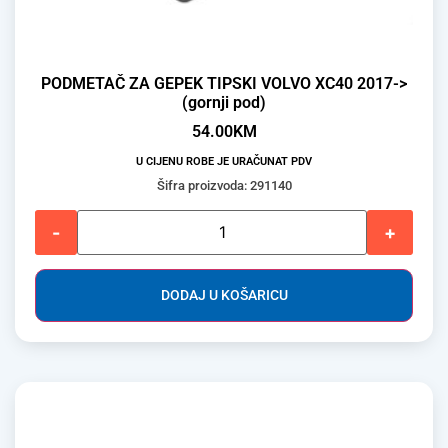
PODMETAČ ZA GEPEK TIPSKI VOLVO XC40 2017->
(gornji pod)
54.00
KM
U CIJENU ROBE JE URAČUNAT PDV
Šifra proizvoda: 291140
-
+
DODAJ U KOŠARICU