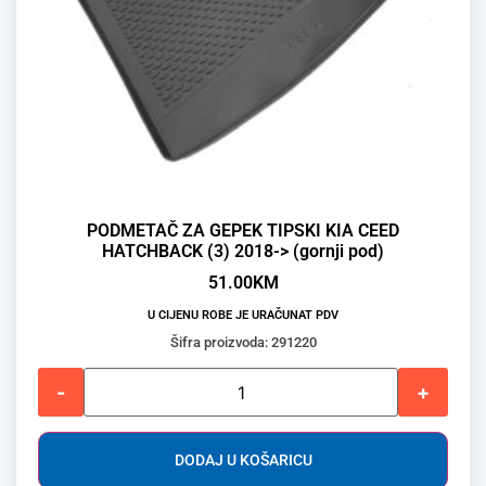
PODMETAČ ZA GEPEK TIPSKI KIA CEED
HATCHBACK (3) 2018-> (gornji pod)
51.00
KM
U CIJENU ROBE JE URAČUNAT PDV
Šifra proizvoda: 291220
-
+
DODAJ U KOŠARICU