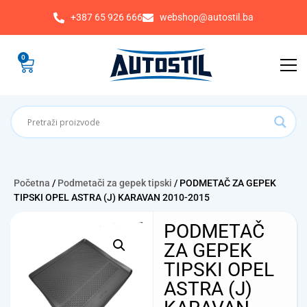
+387 65 926 666
webshop@autostil.ba
0
Početna
/
Podmetači za gepek tipski
/ PODMETAČ ZA GEPEK
TIPSKI OPEL ASTRA (J) KARAVAN 2010-2015
PODMETAČ
ZA GEPEK
TIPSKI OPEL
ASTRA (J)