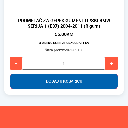
PODMETAČ ZA GEPEK GUMENI TIPSKI BMW
SERIJA 1 (E87) 2004-2011 (Rigum)
55.00
KM
U CIJENU ROBE JE URAČUNAT PDV
Šifra proizvoda: 803150
-
+
DODAJ U KOŠARICU