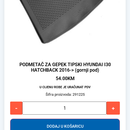
PODMETAČ ZA GEPEK TIPSKI HYUNDAI I30
HATCHBACK 2016-> (gornji pod)
54.00
KM
U CIJENU ROBE JE URAČUNAT PDV
Šifra proizvoda: 291225
-
+
DODAJ U KOŠARICU