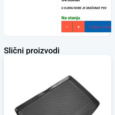
U CIJENU ROBE JE URAČUNAT PDV
Na stanju
-
+
Dodaj u košari
Slični proizvodi