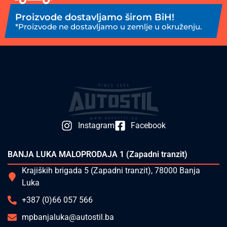
Proizvode dostavljamo širom BiH!
*Proizvode ne dostavljamo u zemlje u okruženju.
Instagram
Facebook
BANJA LUKA MALOPRODAJA 1 (Zapadni tranzit)
Krajiških brigada 5 (Zapadni tranzit), 78000 Banja
Luka
+387 (0)66 057 566
mpbanjaluka@autostil.ba