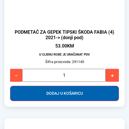
PODMETAČ ZA GEPEK TIPSKI ŠKODA FABIA (4)
2021-> (donji pod)
53.00
KM
U CIJENU ROBE JE URAČUNAT PDV
Šifra proizvoda: 291145
-
+
DODAJ U KOŠARICU