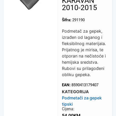
KARAVAN
2010-2015
Šifra:
291190
Podmetač za gepek,
izrađen od laganog i
fleksibilnog materijala.
Prijatnog je mirisa, te
otporan na nečistoće i
hemijska sredstva.
Rubovi su prilagođeni
obliku gepeka.
EAN:
8590413179407
KATEGORIJA
Podmetači za gepek
tipski
Cijena:
54.00
KM