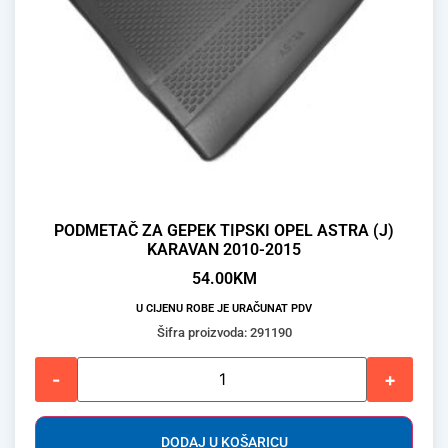
PODMETAČ ZA GEPEK TIPSKI OPEL ASTRA (J)
KARAVAN 2010-2015
54.00
KM
U CIJENU ROBE JE URAČUNAT PDV
Šifra proizvoda: 291190
-
+
DODAJ U KOŠARICU