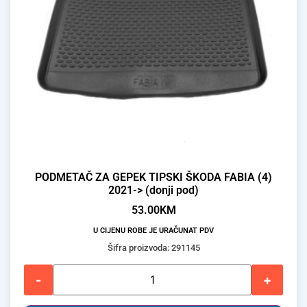
PODMETAČ ZA GEPEK TIPSKI ŠKODA FABIA (4)
2021-> (donji pod)
53.00
KM
U CIJENU ROBE JE URAČUNAT PDV
Šifra proizvoda: 291145
-
+