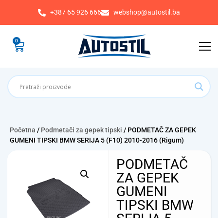
+387 65 926 666
webshop@autostil.ba
0
Početna
/
Podmetači za gepek tipski
/ PODMETAČ ZA GEPEK
GUMENI TIPSKI BMW SERIJA 5 (F10) 2010-2016 (Rigum)
PODMETAČ
ZA GEPEK
GUMENI
TIPSKI BMW