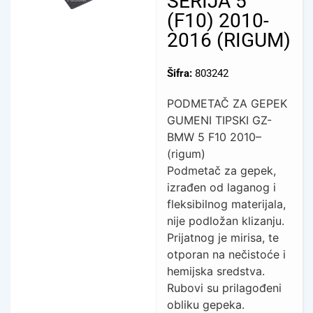
SERIJA 5
(F10) 2010-
2016 (RIGUM)
Šifra:
803242
PODMETAČ ZA GEPEK
GUMENI TIPSKI GZ-
BMW 5 F10 2010–
(rigum)
Podmetač za gepek,
izrađen od laganog i
fleksibilnog materijala,
nije podložan klizanju.
Prijatnog je mirisa, te
otporan na nečistoće i
hemijska sredstva.
Rubovi su prilagođeni
obliku gepeka.