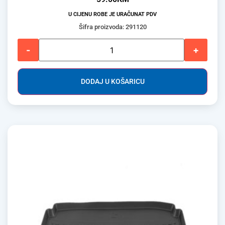
U CIJENU ROBE JE URAČUNAT PDV
Šifra proizvoda: 291120
-
+
DODAJ U KOŠARICU