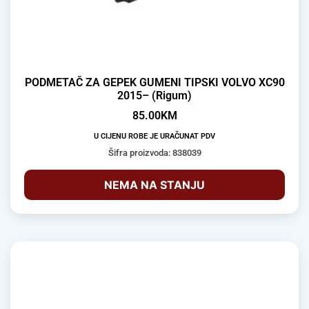
PODMETAČ ZA GEPEK GUMENI TIPSKI VOLVO XC90
2015– (Rigum)
85.00
KM
U CIJENU ROBE JE URAČUNAT PDV
Šifra proizvoda: 838039
NEMA NA STANJU