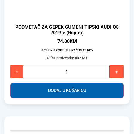
PODMETAČ ZA GEPEK GUMENI TIPSKI AUDI Q8
2019-> (Rigum)
74.00
KM
U CIJENU ROBE JE URAČUNAT PDV
Šifra proizvoda: 402131
-
+
DODAJ U KOŠARICU