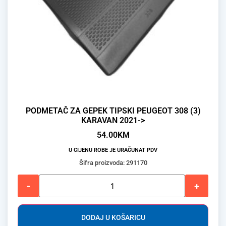
PODMETAČ ZA GEPEK TIPSKI PEUGEOT 308 (3)
KARAVAN 2021->
54.00
KM
U CIJENU ROBE JE URAČUNAT PDV
Šifra proizvoda: 291170
-
+
DODAJ U KOŠARICU