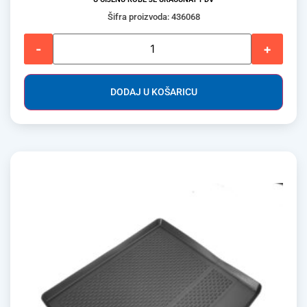
Šifra proizvoda: 436068
-
+
DODAJ U KOŠARICU