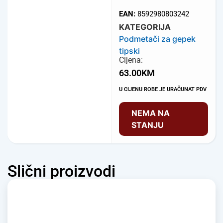
EAN:
8592980803242
KATEGORIJA
Podmetači za gepek
tipski
Cijena:
63.00
KM
U CIJENU ROBE JE URAČUNAT PDV
NEMA NA
STANJU
Slični proizvodi