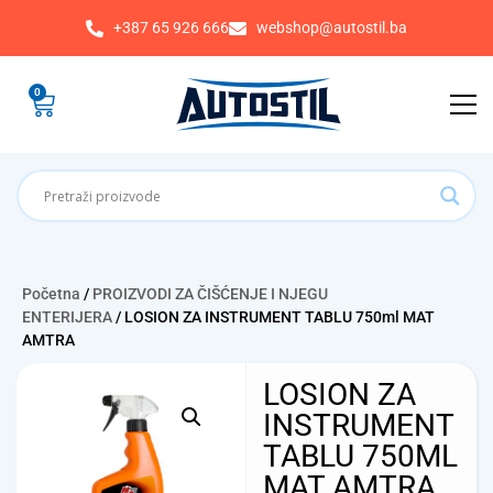
+387 65 926 666
webshop@autostil.ba
0
Početna
/
PROIZVODI ZA ČIŠĆENJE I NJEGU
ENTERIJERA
/ LOSION ZA INSTRUMENT TABLU 750ml MAT
AMTRA
LOSION ZA
INSTRUMENT
TABLU 750ML
MAT AMTRA