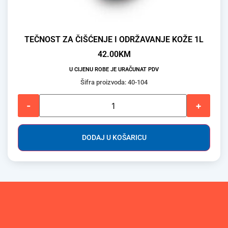
TEČNOST ZA ČIŠĆENJE I ODRŽAVANJE KOŽE 1L
42.00
KM
U CIJENU ROBE JE URAČUNAT PDV
Šifra proizvoda: 40-104
-
+
DODAJ U KOŠARICU