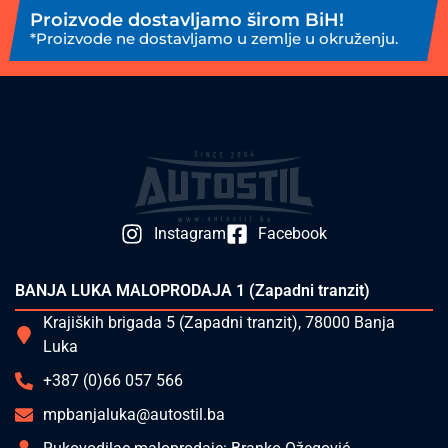
Proizvode dostavljamo širom BiH!
*Proizvode ne dostavljamo u zemlje u okruženju.
Instagram
Facebook
BANJA LUKA MALOPRODAJA 1 (Zapadni tranzit)
Krajiških brigada 5 (Zapadni tranzit), 78000 Banja
Luka
+387 (0)66 057 566
mpbanjaluka@autostil.ba