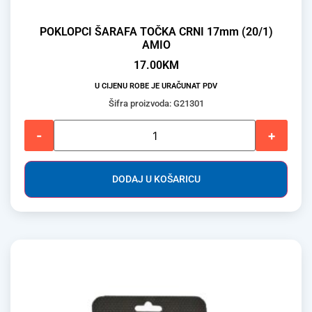
POKLOPCI ŠARAFA TOČKA CRNI 17mm (20/1)
AMIO
17.00
KM
U CIJENU ROBE JE URAČUNAT PDV
Šifra proizvoda: G21301
-
+
DODAJ U KOŠARICU