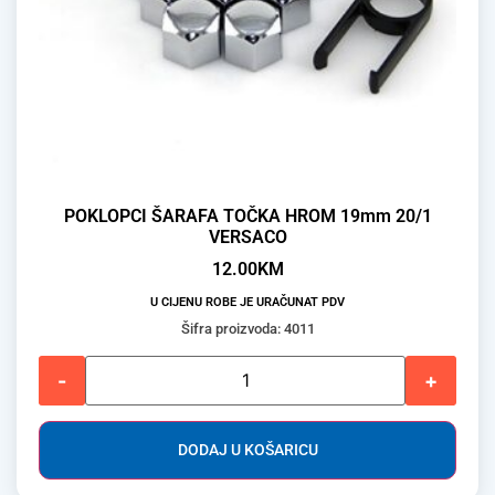
POKLOPCI ŠARAFA TOČKA HROM 19mm 20/1
VERSACO
12.00
KM
U CIJENU ROBE JE URAČUNAT PDV
Šifra proizvoda: 4011
-
+
DODAJ U KOŠARICU