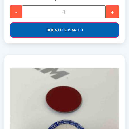
-
+
DODAJ U KOŠARICU