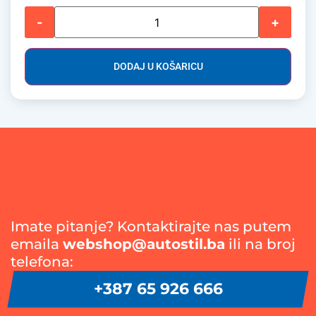
-
+
DODAJ U KOŠARICU
Imate pitanje? Kontaktirajte nas putem
emaila
webshop@autostil.ba
ili na broj
telefona:
+387 65 926 666