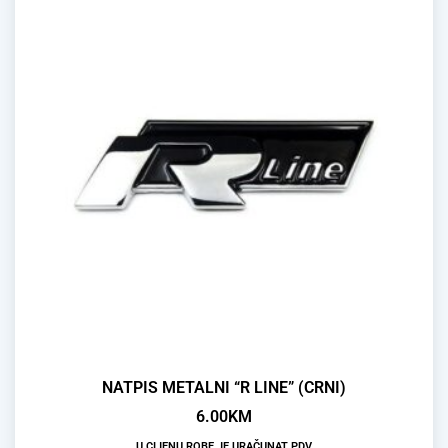
NATPIS METALNI “R LINE” (CRNI)
6.00
KM
U CIJENU ROBE JE URAČUNAT PDV