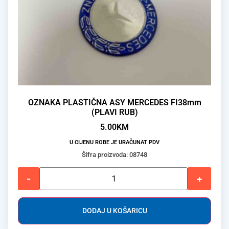
OZNAKA PLASTIČNA ASY MERCEDES FI38mm
(PLAVI RUB)
5.00
KM
U CIJENU ROBE JE URAČUNAT PDV
Šifra proizvoda: 08748
-
+
DODAJ U KOŠARICU