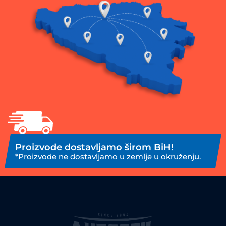
Proizvode dostavljamo širom BiH!
*Proizvode ne dostavljamo u zemlje u okruženju.