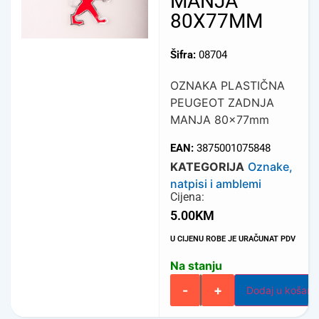
MANJA
80X77MM
Šifra:
08704
OZNAKA PLASTIČNA
PEUGEOT ZADNJA
MANJA 80x77mm
EAN:
3875001075848
KATEGORIJA
Oznake,
natpisi i amblemi
Cijena:
5.00
KM
U CIJENU ROBE JE URAČUNAT PDV
Na stanju
-
+
Dodaj u košari