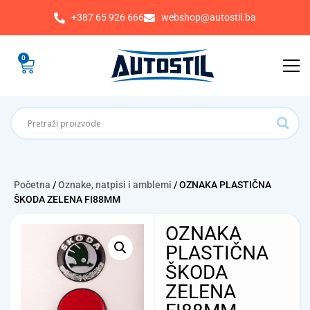
+387 65 926 666
webshop@autostil.ba
0
Početna
/
Oznake, natpisi i amblemi
/ OZNAKA PLASTIČNA
ŠKODA ZELENA FI88MM
OZNAKA
PLASTIČNA
ŠKODA
ZELENA