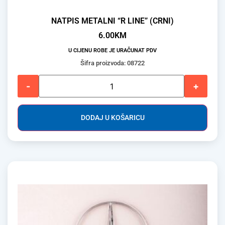
NATPIS METALNI “R LINE” (CRNI)
6.00
KM
U CIJENU ROBE JE URAČUNAT PDV
Šifra proizvoda: 08722
-
+
DODAJ U KOŠARICU