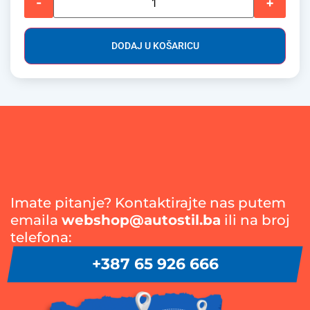
-
+
DODAJ U KOŠARICU
Imate pitanje? Kontaktirajte nas putem
emaila
webshop@autostil.ba
ili na broj
telefona:
+387 65 926 666