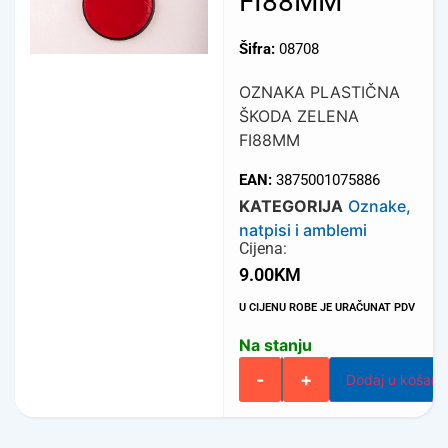
FI88MM
Šifra:
08708
OZNAKA PLASTIČNA
ŠKODA ZELENA
FI88MM
EAN:
3875001075886
KATEGORIJA
Oznake,
natpisi i amblemi
Cijena:
9.00
KM
U CIJENU ROBE JE URAČUNAT PDV
Na stanju
-
+
Dodaj u košari