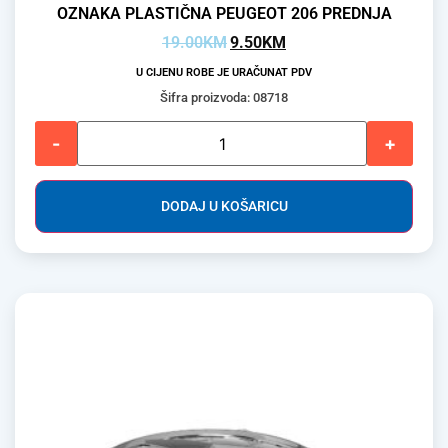
OZNAKA PLASTIČNA PEUGEOT 206 PREDNJA
19.00
KM
9.50
KM
U CIJENU ROBE JE URAČUNAT PDV
Šifra proizvoda: 08718
-
+
DODAJ U KOŠARICU