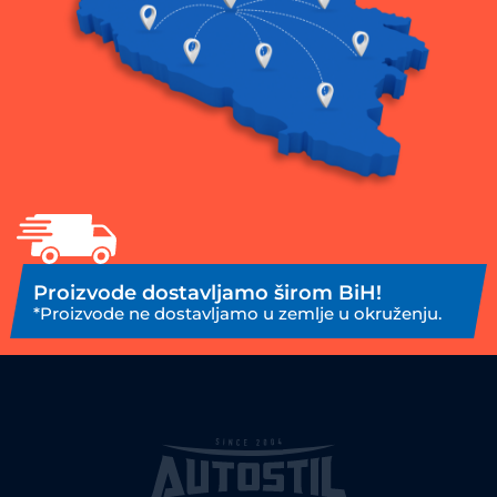
Proizvode dostavljamo širom BiH!
*Proizvode ne dostavljamo u zemlje u okruženju.