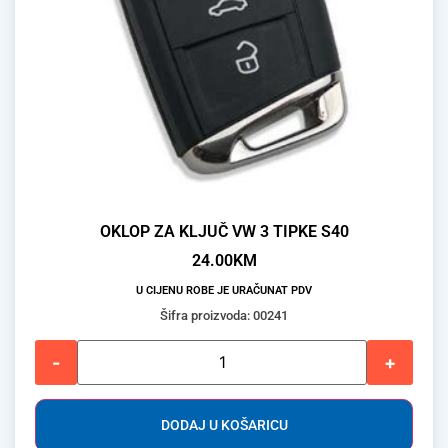
OKLOP ZA KLJUČ VW 3 TIPKE S40
24.00
KM
U CIJENU ROBE JE URAČUNAT PDV
Šifra proizvoda: 00241
-
+
DODAJ U KOŠARICU