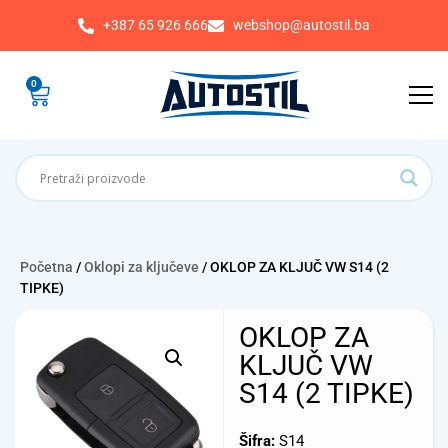
+387 65 926 666
webshop@autostil.ba
0
Početna
/
Oklopi za ključeve
/ OKLOP ZA KLJUČ VW S14 (2
TIPKE)
OKLOP ZA
KLJUČ VW
S14 (2 TIPKE)
Šifra:
S14