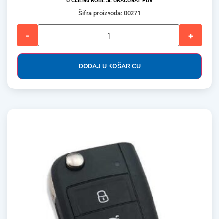
U CIJENU ROBE JE URAČUNAT PDV
Šifra proizvoda: 00271
-
+
DODAJ U KOŠARICU