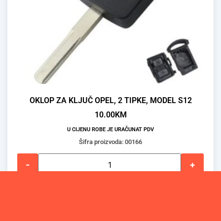
OKLOP ZA KLJUČ OPEL, 2 TIPKE, MODEL S12
10.00
KM
U CIJENU ROBE JE URAČUNAT PDV
Šifra proizvoda: 00166
-
+
DODAJ U KOŠARICU