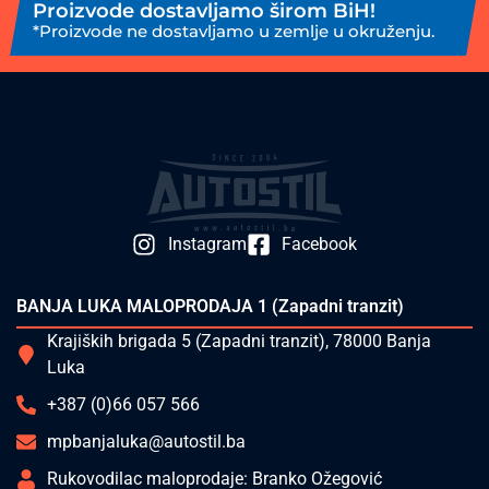
Proizvode dostavljamo širom BiH!
*Proizvode ne dostavljamo u zemlje u okruženju.
Instagram
Facebook
BANJA LUKA MALOPRODAJA 1 (Zapadni tranzit)
Krajiških brigada 5 (Zapadni tranzit), 78000 Banja
Luka
+387 (0)66 057 566
mpbanjaluka@autostil.ba
Rukovodilac maloprodaje: Branko Ožegović