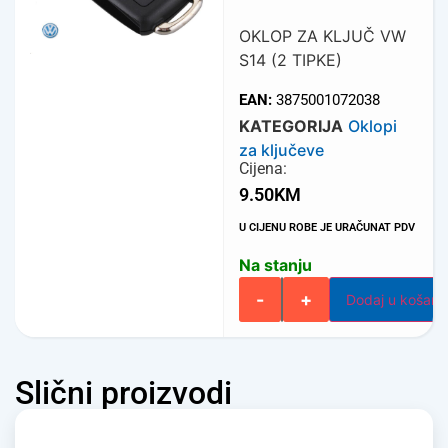
OKLOP ZA KLJUČ VW
S14 (2 TIPKE)
EAN:
3875001072038
KATEGORIJA
Oklopi
za ključeve
Cijena:
9.50
KM
U CIJENU ROBE JE URAČUNAT PDV
Na stanju
-
+
Dodaj u košari
Slični proizvodi