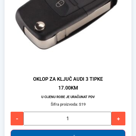
OKLOP ZA KLJUČ AUDI 3 TIPKE
17.00
KM
U CIJENU ROBE JE URAČUNAT PDV
Šifra proizvoda: S19
-
+