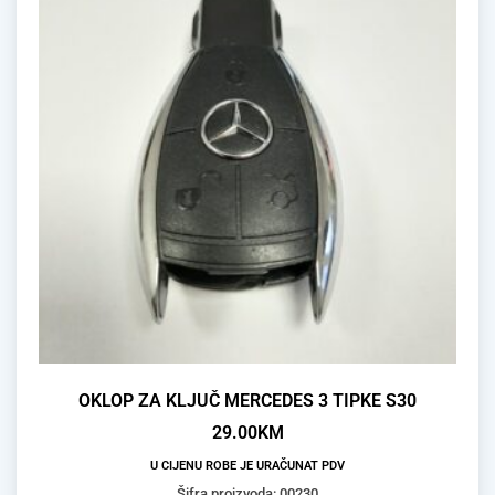
OKLOP ZA KLJUČ MERCEDES 3 TIPKE S30
29.00
KM
U CIJENU ROBE JE URAČUNAT PDV
Šifra proizvoda: 00230