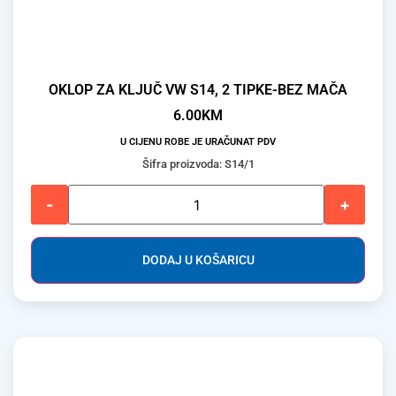
OKLOP ZA KLJUČ VW S14, 2 TIPKE-BEZ MAČA
6.00
KM
U CIJENU ROBE JE URAČUNAT PDV
Šifra proizvoda: S14/1
-
+
DODAJ U KOŠARICU