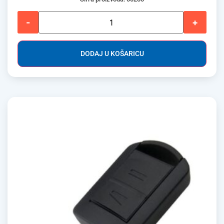
-
+
DODAJ U KOŠARICU