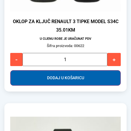
OKLOP ZA KLJUČ RENAULT 3 TIPKE MODEL S34C
35.01
KM
U CIJENU ROBE JE URAČUNAT PDV
Šifra proizvoda: 00622
-
+
DODAJ U KOŠARICU