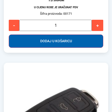
U CIJENU ROBE JE URAČUNAT PDV
Šifra proizvoda: 00171
-
+
DODAJ U KOŠARICU