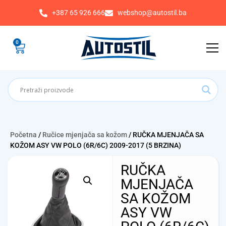
+387 65 926 666
webshop@autostil.ba
0
Početna
/
Ručice mjenjača sa kožom
/ RUČKA MJENJAČA SA
KOŽOM ASY VW POLO (6R/6C) 2009-2017 (5 BRZINA)
RUČKA
MJENJAČA
SA KOŽOM
ASY VW