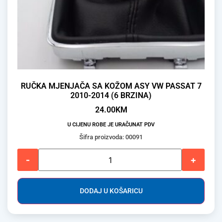
RUČKA MJENJAČA SA KOŽOM ASY VW PASSAT 7
2010-2014 (6 BRZINA)
24.00
KM
U CIJENU ROBE JE URAČUNAT PDV
Šifra proizvoda: 00091
-
+
DODAJ U KOŠARICU