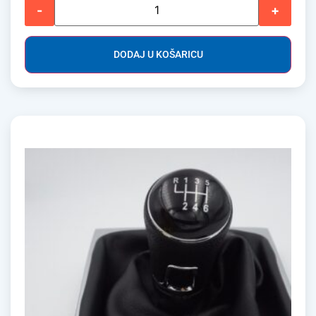
-
+
DODAJ U KOŠARICU