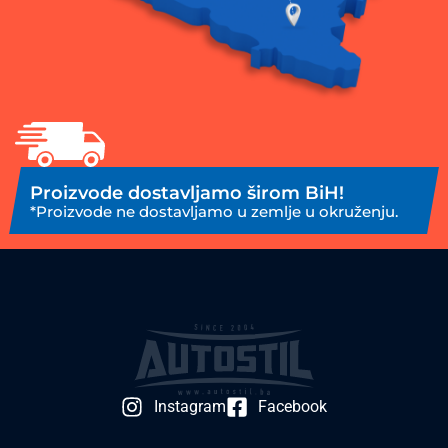
Proizvode dostavljamo širom BiH!
*Proizvode ne dostavljamo u zemlje u okruženju.
Instagram
Facebook