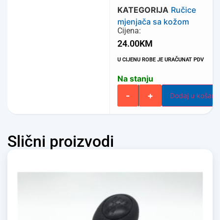
KATEGORIJA
Ručice
mjenjača sa kožom
Cijena:
24.00
KM
U CIJENU ROBE JE URAČUNAT PDV
Na stanju
-
+
Dodaj u košari
Slični proizvodi