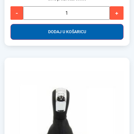
-
+
DODAJ U KOŠARICU