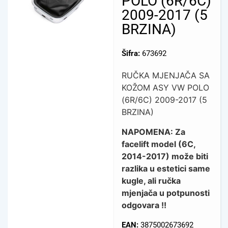
POLO (6R/6C)
2009-2017 (5
BRZINA)
Šifra:
673692
RUČKA MJENJAČA SA
KOŽOM ASY VW POLO
(6R/6C) 2009-2017 (5
BRZINA)
NAPOMENA: Za
facelift model (6C,
2014-2017) može biti
razlika u estetici same
kugle, ali ručka
mjenjača u potpunosti
odgovara !!
EAN:
3875002673692