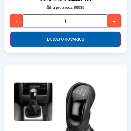
U CIJENU ROBE JE URAČUNAT PDV
Šifra proizvoda: 00085
-
+
DODAJ U KOŠARICU