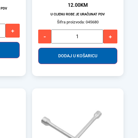
12.00
KM
 PDV
U CIJENU ROBE JE URAČUNAT PDV
Šifra proizvoda: 045680
+
-
+
DODAJ U KOŠARICU