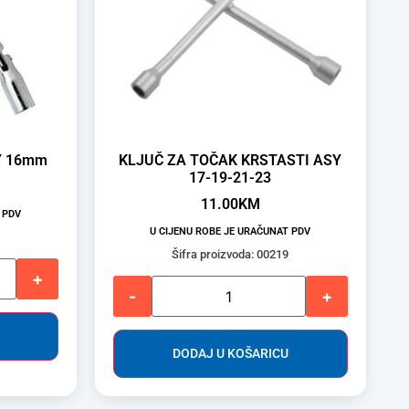
Y 16mm
KLJUČ ZA TOČAK KRSTASTI ASY
17-19-21-23
11.00
KM
 PDV
U CIJENU ROBE JE URAČUNAT PDV
Šifra proizvoda: 00219
+
-
+
DODAJ U KOŠARICU