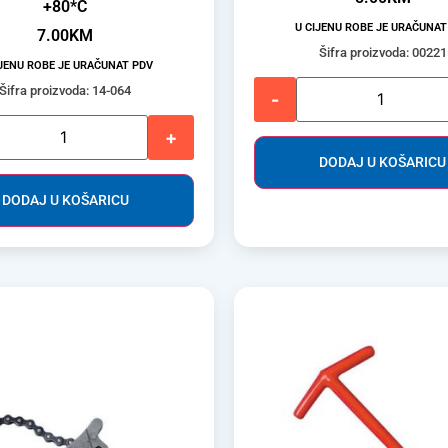
+80*C
U CIJENU ROBE JE URAČUNAT
7.00
KM
Šifra proizvoda: 00221
IJENU ROBE JE URAČUNAT PDV
Šifra proizvoda: 14-064
-
+
DODAJ U KOŠARICU
DODAJ U KOŠARICU