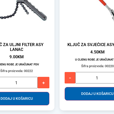
Č ZA ULJNI FILTER ASY
KLJUČ ZA SVJEĆICE AS
LANAC
4.50
KM
9.00
KM
U CIJENU ROBE JE URAČUNAT
IJENU ROBE JE URAČUNAT PDV
Šifra proizvoda: 00220
Šifra proizvoda: 00222
-
+
DODAJ U KOŠARICU
DODAJ U KOŠARICU