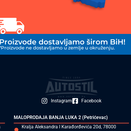
Proizvode dostavljamo širom BiH!
*Proizvode ne dostavljamo u zemlje u okruženju.
Instagram
Facebook
MALOPRODAJA BANJA LUKA 2 (Petrićevac)
a
Kralja Aleksandra I Karađorđevića 20d, 78000