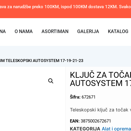
ava za narudžbe preko 100KM, ispod 100KM dostava 12KM. Svakom 
NA
O NAMA
ASORTIMAN
GALERIJA
KATALOG
UM TELESKOPSKI AUTOSYSTEM 17-19-21-23
KLJUČ ZA TOČA
AUTOSYSTEM 17
Šifra:
672671
Teleskopski ključ za točak
EAN:
3875002672671
KATEGORIJA
Alat i oprema