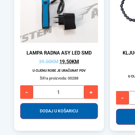
LAMPA RADNA ASY LED SMD
KLJU
39.00
KM
19.50
KM
U CIJENU ROBE JE URAČUNAT PDV
U C
Šifra proizvoda: 00288
-
+
-
DODAJ U KOŠARICU