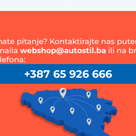
mate pitanje? Kontaktirajte nas put
maila
webshop@autostil.ba
ili na b
lefona:
+387 65 926 666