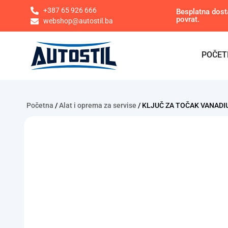
+387 65 926 666
Besplatna dost
povrat.
webshop@autostil.ba
POČET
Početna
/
Alat i oprema za servise
/ KLJUČ ZA TOČAK VANADI