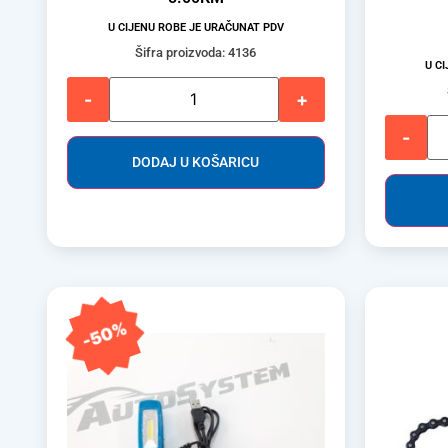
U CIJENU ROBE JE URAČUNAT PDV
Šifra proizvoda: 4136
U C
-
+
-
DODAJ U KOŠARICU
-50%