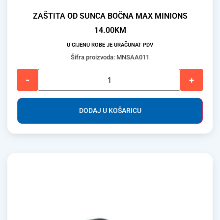
ZAŠTITA OD SUNCA BOČNA MAX MINIONS
14.00
KM
U CIJENU ROBE JE URAČUNAT PDV
Šifra proizvoda: MNSAA011
-
+
DODAJ U KOŠARICU