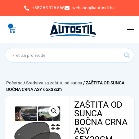
+387 65 926 666
webshop@autostil.ba
0
Početna
/
Sredstva za zaštitu od sunca
/ ZAŠTITA OD SUNCA
BOČNA CRNA ASY 65X38cm
ZAŠTITA OD
SUNCA
BOČNA CRNA
ASY