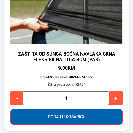
ZAŠTITA OD SUNCA BOČNA NAVLAKA CRNA
FLEKSIBILNA 116x58CM (PAR)
9.00
KM
U CIJENU ROBE JE URAČUNAT PDV
Šifra proizvoda: 72954
-
+
DODAJ U KOŠARICU