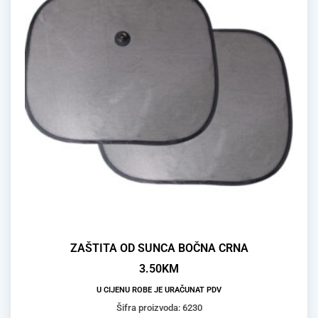
ZAŠTITA OD SUNCA BOČNA CRNA
3.50
KM
U CIJENU ROBE JE URAČUNAT PDV
Šifra proizvoda: 6230