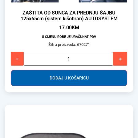
ZAŠTITA OD SUNCA ZA PREDNJU ŠAJBU
125x65cm (sistem kišobran) AUTOSYSTEM
17.00
KM
U CIJENU ROBE JE URAČUNAT PDV
Šifra proizvoda: 670271
-
+
DODAJ U KOŠARICU