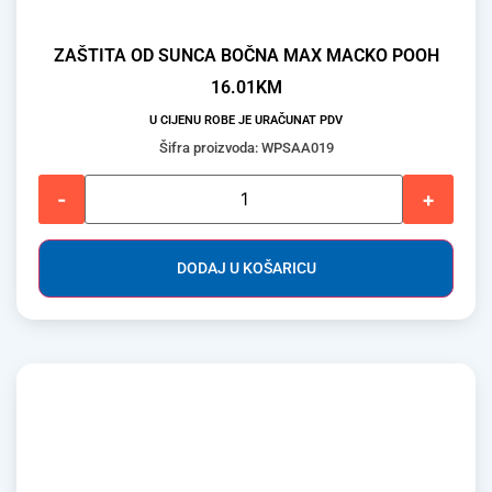
ZAŠTITA OD SUNCA BOČNA MAX MACKO POOH
16.01
KM
U CIJENU ROBE JE URAČUNAT PDV
Šifra proizvoda: WPSAA019
-
+
DODAJ U KOŠARICU