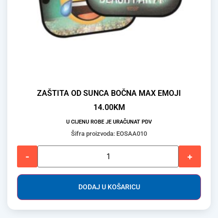
ZAŠTITA OD SUNCA BOČNA MAX EMOJI
14.00
KM
U CIJENU ROBE JE URAČUNAT PDV
Šifra proizvoda: EOSAA010
-
+
DODAJ U KOŠARICU