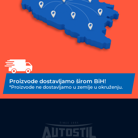
Proizvode dostavljamo širom BiH!
*Proizvode ne dostavljamo u zemlje u okruženju.