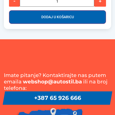
-
+
DODAJ U KOŠARICU
Imate pitanje? Kontaktirajte nas putem
emaila
webshop@autostil.ba
ili na broj
telefona:
+387 65 926 666