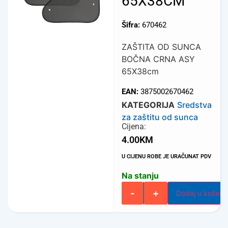
65X38CM
Šifra:
670462
ZAŠTITA OD SUNCA
BOČNA CRNA ASY
65X38cm
EAN:
3875002670462
KATEGORIJA
Sredstva
za zaštitu od sunca
Cijena:
4.00
KM
U CIJENU ROBE JE URAČUNAT PDV
Na stanju
-
+
Dodaj u košari