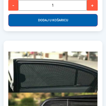
-
+
DODAJ U KOŠARICU