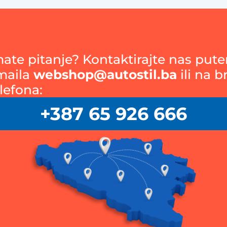
mate pitanje? Kontaktirajte nas put
maila
webshop@autostil.ba
ili na b
lefona:
+387 65 926 666