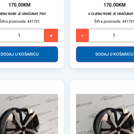
170.00
KM
170.00
KM
IJENU ROBE JE URAČUNAT PDV
U CIJENU ROBE JE URAČUNAT
Šifra proizvoda: 441731
Šifra proizvoda: 44173
+
-
DODAJ U KOŠARICU
DODAJ U KOŠARICU