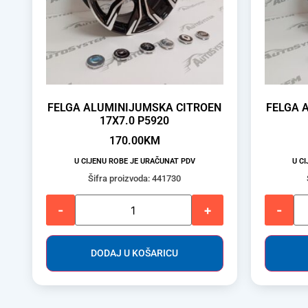
FELGA ALUMINIJUMSKA CITROEN
FELGA 
17X7.0 P5920
170.00
KM
U CIJENU ROBE JE URAČUNAT PDV
U C
Šifra proizvoda: 441730
-
+
-
DODAJ U KOŠARICU