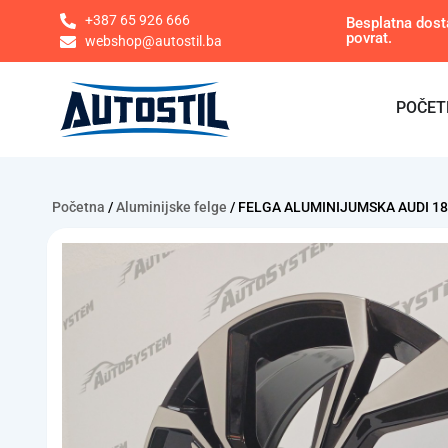
+387 65 926 666
Besplatna dost
povrat.
webshop@autostil.ba
POČET
Početna
/
Aluminijske felge
/ FELGA ALUMINIJUMSKA AUDI 18