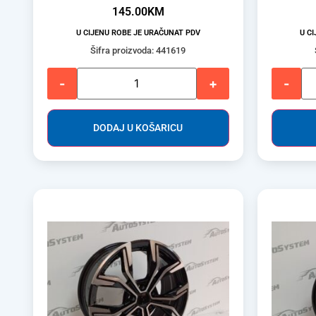
145.00
KM
U CIJENU ROBE JE URAČUNAT PDV
U C
Šifra proizvoda: 441619
-
+
-
DODAJ U KOŠARICU