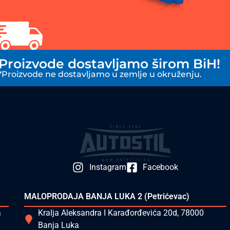
Proizvode dostavljamo širom BiH!
*Proizvode ne dostavljamo u zemlje u okruženju.
Instagram
Facebook
MALOPRODAJA BANJA LUKA 2 (Petrićevac)
a
Kralja Aleksandra I Karađorđevića 20d, 78000
Banja Luka