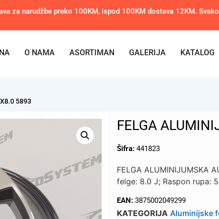
ava za narudžbe preko 100KM, ispod 100KM dostava 12KM. Svakom 
NA
O NAMA
ASORTIMAN
GALERIJA
KATALOG
X8.0 5893
FELGA ALUMINI
Šifra:
441823
FELGA ALUMINIJUMSKA AUDI 
felge: 8.0 J; Raspon rupa: 
EAN:
3875002049299
KATEGORIJA
Aluminijske f