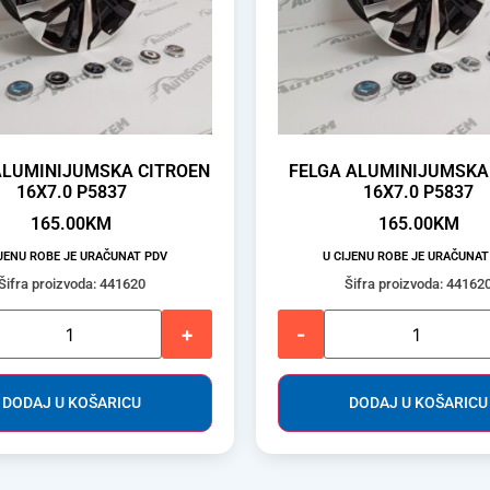
ALUMINIJUMSKA CITROEN
FELGA ALUMINIJUMSKA
16X7.0 P5837
16X7.0 P5837
165.00
KM
165.00
KM
IJENU ROBE JE URAČUNAT PDV
U CIJENU ROBE JE URAČUNAT
Šifra proizvoda: 441620
Šifra proizvoda: 44162
+
-
DODAJ U KOŠARICU
DODAJ U KOŠARICU