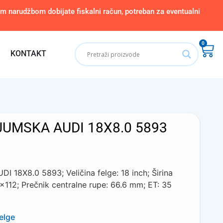
narudžbom dobijate fiskalni račun, potreban za eventualni
0
KONTAKT
JUMSKA AUDI 18X8.0 5893
18X8.0 5893; Veličina felge: 18 inch; Širina
5×112; Prečnik centralne rupe: 66.6 mm; ET: 35
elge