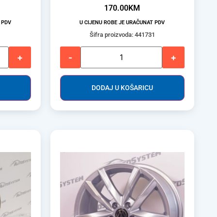
170.00
KM
 PDV
U CIJENU ROBE JE URAČUNAT PDV
1
Šifra proizvoda: 441731
+
-
+
DODAJ U KOŠARICU