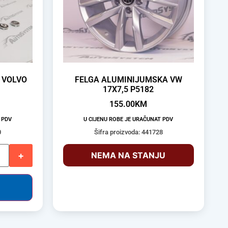
 VOLVO
FELGA ALUMINIJUMSKA VW
17X7,5 P5182
155.00
KM
 PDV
U CIJENU ROBE JE URAČUNAT PDV
0
Šifra proizvoda: 441728
+
NEMA NA STANJU