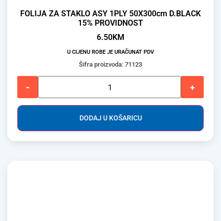
FOLIJA ZA STAKLO ASY 1PLY 50X300cm D.BLACK
15% PROVIDNOST
6.50
KM
U CIJENU ROBE JE URAČUNAT PDV
Šifra proizvoda: 71123
-
+
DODAJ U KOŠARICU