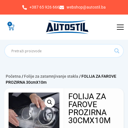
+387 65 926 666
webshop@autostil.ba
0
Početna
/
Folije za zatamnjivanje stakla
/ FOLIJA ZA FAROVE
PROZIRNA 30cmX10m
FOLIJA ZA
FAROVE
PROZIRNA
30CMX10M