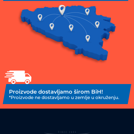
Proizvode dostavljamo širom BiH!
*Proizvode ne dostavljamo u zemlje u okruženju.