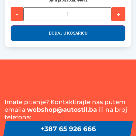
Šifra proizvoda: 44492
-
+
DODAJ U KOŠARICU
Imate pitanje? Kontaktirajte nas putem
emaila
webshop@autostil.ba
ili na broj
telefona:
+387 65 926 666