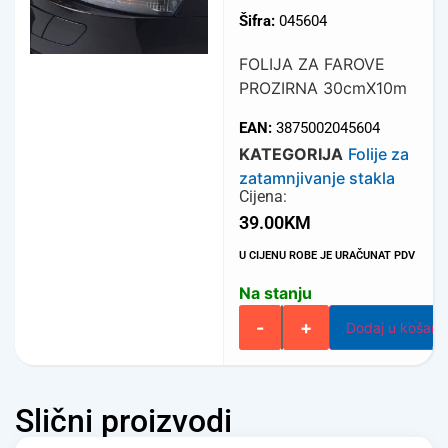
Šifra:
045604
FOLIJA ZA FAROVE
PROZIRNA 30cmX10m
EAN:
3875002045604
KATEGORIJA
Folije za
zatamnjivanje stakla
Cijena:
39.00
KM
U CIJENU ROBE JE URAČUNAT PDV
Na stanju
-
+
Dodaj u košari
Slični proizvodi