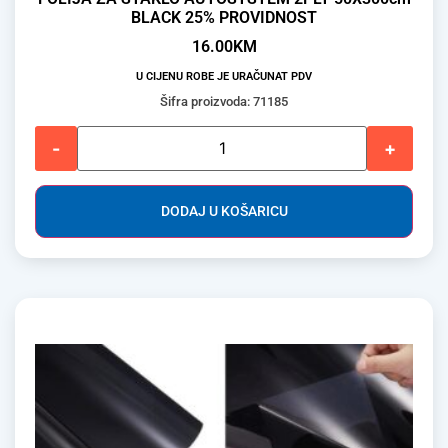
BLACK 25% PROVIDNOST
16.00
KM
U CIJENU ROBE JE URAČUNAT PDV
Šifra proizvoda: 71185
-
+
DODAJ U KOŠARICU