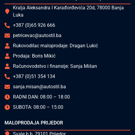
Kralja Aleksandra I Karađorđevića 20d, 78000 Banja
Luka
+387 (0)65 926 666
petricevac@autostil.ba
Rukovodilac maloprodaje: Dragan Lukić
Prodaja: Boris Mikić
Računovodstvo i finansije: Sanja Mišan
+387 (0)51 354 134
sanja.misan@autostil.ba
RADNI DAN: 08:00 – 18:00
SUBOTA: 08:00 – 15:00
MALOPRODAJA PRIJEDOR
Svale b.b, 79101 Prijedor