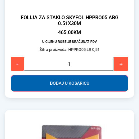
FOLIJA ZA STAKLO SKYFOL HPPRO05 ABG
0.51X30M
465.00
KM
U CIJENU ROBE JE URAČUNAT PDV
Šifra proizvoda: HPPRO05 LR 0,51
-
+
DODAJ U KOŠARICU