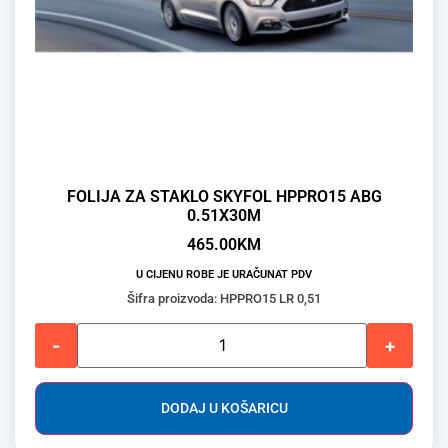
FOLIJA ZA STAKLO SKYFOL HPPRO15 ABG
0.51X30M
465.00
KM
U CIJENU ROBE JE URAČUNAT PDV
Šifra proizvoda: HPPRO15 LR 0,51
-
+
DODAJ U KOŠARICU