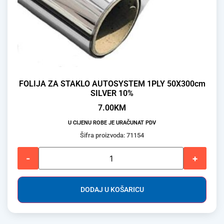
FOLIJA ZA STAKLO AUTOSYSTEM 1PLY 50X300cm
SILVER 10%
7.00
KM
U CIJENU ROBE JE URAČUNAT PDV
Šifra proizvoda: 71154
-
+
DODAJ U KOŠARICU