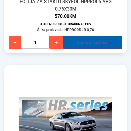
FOLIJA ZA STAKLO SKYFOL HPPRO05 ABG
0.76X30M
570.00
KM
U CIJENU ROBE JE URAČUNAT PDV
Šifra proizvoda: HPPRO05 LR 0,76
-
+
Dodaj u košaricu