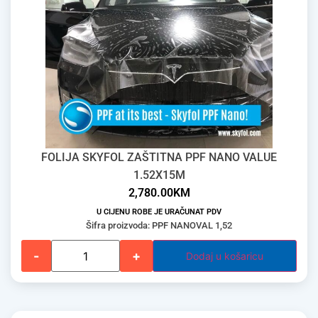
FOLIJA SKYFOL ZAŠTITNA PPF NANO VALUE
1.52X15M
2,780.00
KM
U CIJENU ROBE JE URAČUNAT PDV
Šifra proizvoda: PPF NANOVAL 1,52
-
+
Dodaj u košaricu