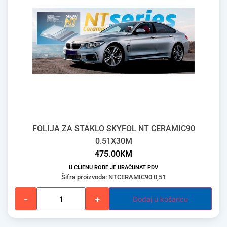
FOLIJA ZA STAKLO SKYFOL NT CERAMIC90
0.51X30M
475.00
KM
U CIJENU ROBE JE URAČUNAT PDV
Šifra proizvoda: NTCERAMIC90 0,51
-
+
Dodaj u košaricu