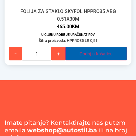
FOLIJA ZA STAKLO SKYFOL HPPRO35 ABG
0.51X30M
465.00
KM
U CIJENU ROBE JE URAČUNAT PDV
Šifra proizvoda: HPPRO35 LR 0,51
-
+
Dodaj u košaricu
Imate pitanje? Kontaktirajte nas putem
emaila
webshop@autostil.ba
ili na broj