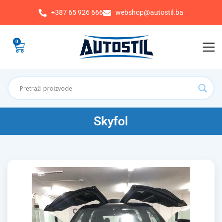
+387 65 926 666
webshop@autostil.ba
0
Skyfol