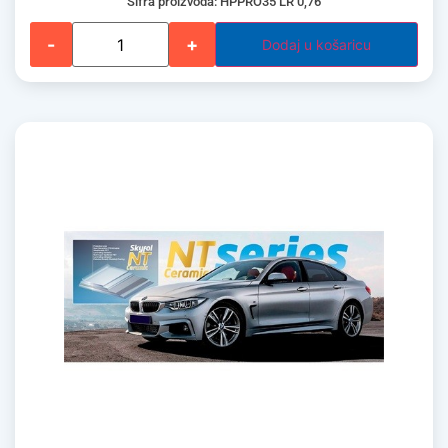
Šifra proizvoda: HPPRO35 LR 0,76
-
+
Dodaj u košaricu