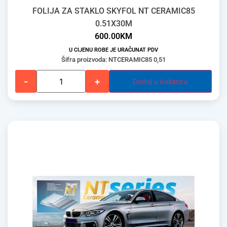
FOLIJA ZA STAKLO SKYFOL NT CERAMIC85
0.51X30M
600.00
KM
U CIJENU ROBE JE URAČUNAT PDV
Šifra proizvoda: NTCERAMIC85 0,51
-
+
Dodaj u košaricu