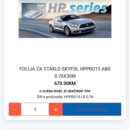
FOLIJA ZA STAKLO SKYFOL HPPRO15 ABG
0.76X30M
670.00
KM
U CIJENU ROBE JE URAČUNAT PDV
Šifra proizvoda: HPPRO15 LR 0,76
-
+
Dodaj u košaricu