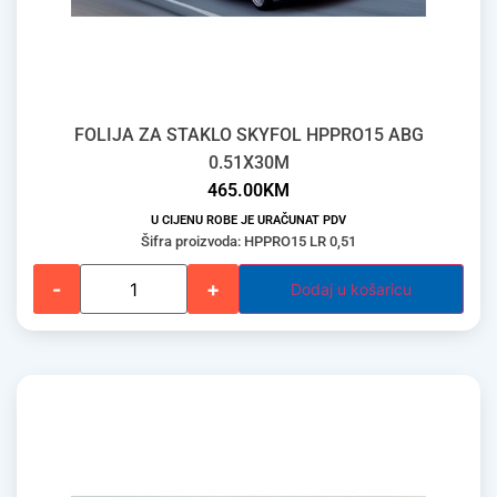
FOLIJA ZA STAKLO SKYFOL HPPRO15 ABG
0.51X30M
465.00
KM
U CIJENU ROBE JE URAČUNAT PDV
Šifra proizvoda: HPPRO15 LR 0,51
-
+
Dodaj u košaricu