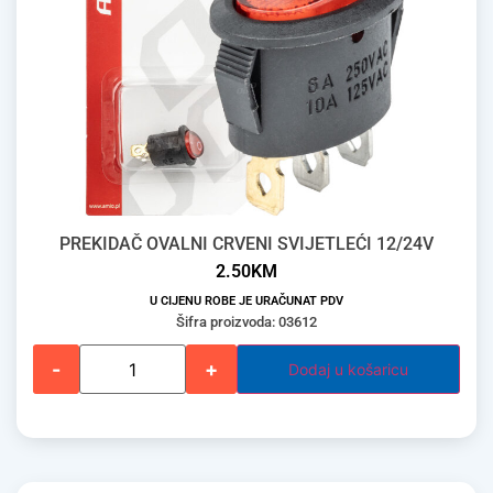
PREKIDAČ OVALNI CRVENI SVIJETLEĆI 12/24V
2.50
KM
U CIJENU ROBE JE URAČUNAT PDV
Šifra proizvoda: 03612
-
+
Dodaj u košaricu