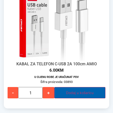
KABAL ZA TELEFON C-USB 2A 100cm AMIO
6.00
KM
U CIJENU ROBE JE URAČUNAT PDV
Šifra proizvoda: 03893
-
+
Dodaj u košaricu