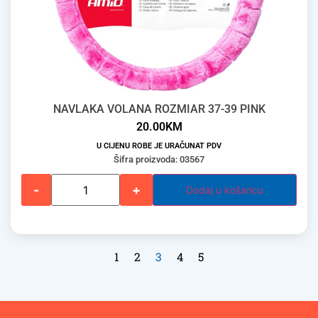
NAVLAKA VOLANA ROZMIAR 37-39 PINK
20.00
KM
U CIJENU ROBE JE URAČUNAT PDV
Šifra proizvoda: 03567
-
+
Dodaj u košaricu
1
2
3
4
5