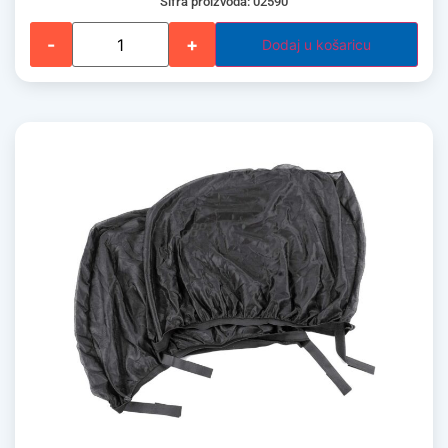
Šifra proizvoda: 02590
-
+
Dodaj u košaricu