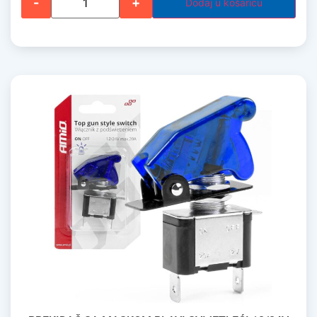
-
+
Dodaj u košaricu