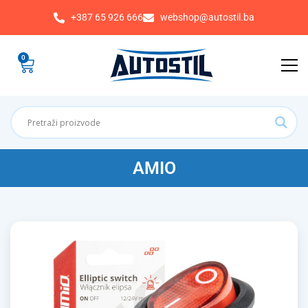
+387 65 926 666
webshop@autostil.ba
0
AMIO