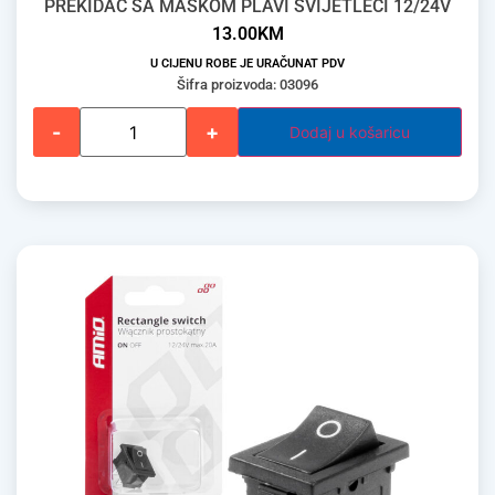
PREKIDAČ SA MASKOM PLAVI SVIJETLEĆI 12/24V
13.00
KM
U CIJENU ROBE JE URAČUNAT PDV
Šifra proizvoda: 03096
-
+
Dodaj u košaricu