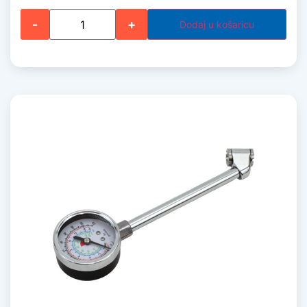
-
+
Dodaj u košaricu