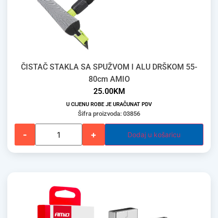
ČISTAČ STAKLA SA SPUŽVOM I ALU DRŠKOM 55-
80cm AMIO
25.00
KM
U CIJENU ROBE JE URAČUNAT PDV
Šifra proizvoda: 03856
-
+
Dodaj u košaricu