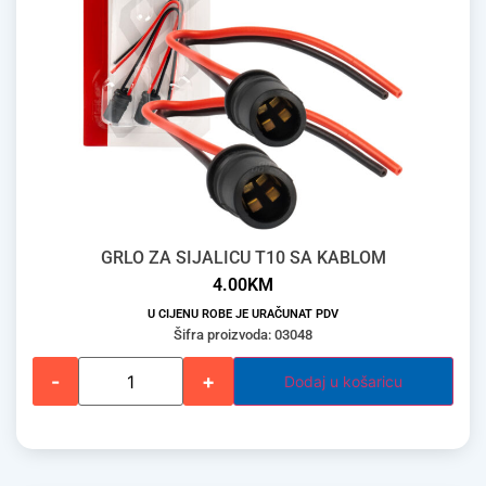
GRLO ZA SIJALICU T10 SA KABLOM
4.00
KM
U CIJENU ROBE JE URAČUNAT PDV
Šifra proizvoda: 03048
-
+
Dodaj u košaricu