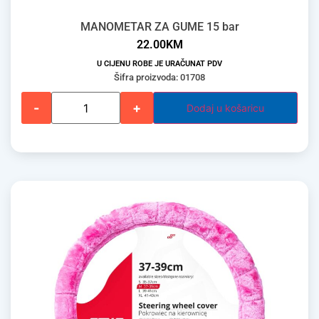
MANOMETAR ZA GUME 15 bar
22.00
KM
U CIJENU ROBE JE URAČUNAT PDV
Šifra proizvoda: 01708
-
+
Dodaj u košaricu