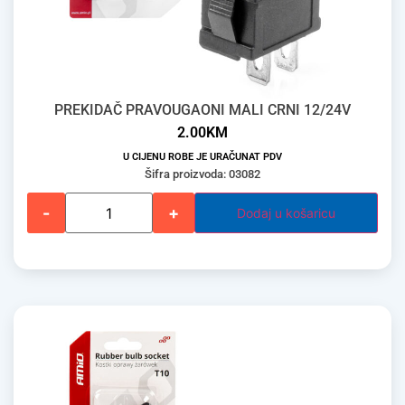
PREKIDAČ PRAVOUGAONI MALI CRNI 12/24V
2.00
KM
U CIJENU ROBE JE URAČUNAT PDV
Šifra proizvoda: 03082
-
+
Dodaj u košaricu