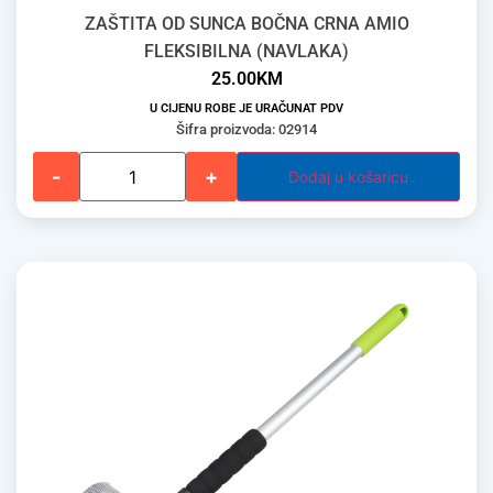
ZAŠTITA OD SUNCA BOČNA CRNA AMIO
FLEKSIBILNA (NAVLAKA)
25.00
KM
U CIJENU ROBE JE URAČUNAT PDV
Šifra proizvoda: 02914
-
+
Dodaj u košaricu