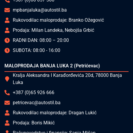
mpbanjaluka@autostil.ba
Rukovodilac maloprodaje: Branko Ožegović
Prodaja: Milan Landeka, Nebojša Grbić
RADNI DAN: 08:00 – 20:00
SUBOTA: 08:00 - 16:00
MALOPRODAJA BANJA LUKA 2 (Petrićevac)
Kralja Aleksandra I Karađorđevića 20d, 78000 Banja
Luka
+387 (0)65 926 666
petricevac@autostil.ba
Rukovodilac maloprodaje: Dragan Lukić
Prodaja: Boris Mikić
Računovodstvo i finansije: Sanja Mišan